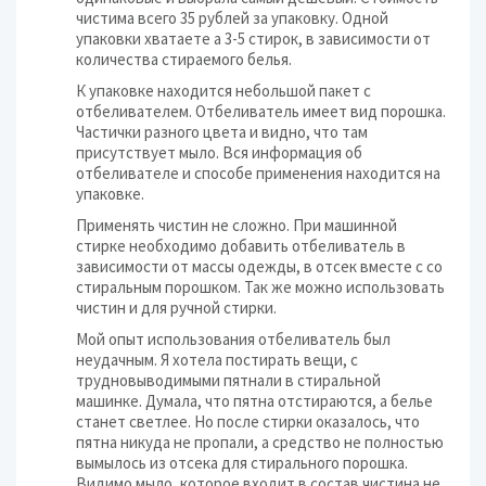
чистима всего 35 рублей за упаковку. Одной
упаковки хватаете а 3-5 стирок, в зависимости от
количества стираемого белья.
К упаковке находится небольшой пакет с
отбеливателем. Отбеливатель имеет вид порошка.
Частички разного цвета и видно, что там
присутствует мыло. Вся информация об
отбеливателе и способе применения находится на
упаковке.
Применять чистин не сложно. При машинной
стирке необходимо добавить отбеливатель в
зависимости от массы одежды, в отсек вместе с со
стиральным порошком. Так же можно использовать
чистин и для ручной стирки.
Мой опыт использования отбеливатель был
неудачным. Я хотела постирать вещи, с
трудновыводимыми пятнали в стиральной
машинке. Думала, что пятна отстираются, а белье
станет светлее. Но после стирки оказалось, что
пятна никуда не пропали, а средство не полностью
вымылось из отсека для стирального порошка.
Видимо мыло, которое входит в состав чистина не