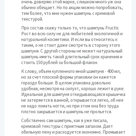
очень доверяю этой марке, слишком много уж она
обычно обещает. Но по акции можно попробовать,
тем более, что мне нужен шампунь с кремовой
текстурой.
Про состав скажу только то, что шампунь Fructis
Рост во всю силу не для любителей экологичной и
натуральной косметики. И если вы относитесь к
таким, о не стоит даже смотреть в сторону этого
шампуня. С другой стороны не может натуральный
шампунь иметь такой длительный срок хранения и
стоить 150 рублей за большой флакон.
К слову, объем купленного мной шампуня - 400 мл,
но за счет плоской формы упаковки он кажется
гораздо больше. В целом упаковка довольно
удобная, несмотря на силуэт, хорошо лежит в руке.
Идеальная для шампуня откидывающаяся крышечка
не затеряется в ванной, открывается легко, об нее
не надо ломать ногти, но при этом она без труда
плотно закрывается и шампунь не прольется.
Собственно сам шампунь, как я уже писала,
кремовой текстуры с приятным запахом. Дает
обильную пену и расходуется экономно. Промывает