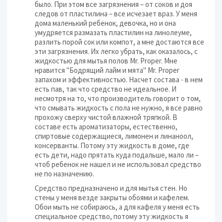
было. При этом все загрязнения – от соков и доя
следов от пластилина – все исчезает враз. У меня
дома маленький ребенок, девочка, но и она
умудряется размазать пластилин на линолеуме,
разлить порой сок или компот, а мне достаются все
эти загрязнения. Их легко убрать, как оказалось, с
жидкостью для мытья полов Mr. Proper. Мне
нравится "Бодрящий лайм и мята" Mr. Proper
запахом и эффективностью. Насчет состава - в нем
есть пав, так что средство не идеальное. И
несмотря на то, что производитель говорит о том,
что смывать жидкость с пола не нужно, я все равно
прохожу сверху чистой влажной тряпкой. В
составе есть ароматизаторы, естественно,
спиртовые содержащиеся, лимонен и линаноол,
консерванты. Потому эту жидкость в доме, где
есть дети, надо прятать куда подальше, мало ли –
чтоб ребенок не нашел и не использовал средство
не по назначению.
Средство предназначено и для мытья стен. Но
стены у меня везде закрыты обоями и кафелем.
Обои мыть не собираюсь, а для кафеля у меня есть
специальное средство, потому эту жидкость я