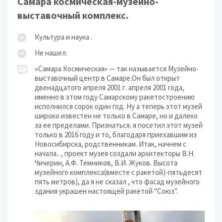
Самара космическая-музейно-
выставочный комплекс.
Культура и наука .
Не нашел.
«Самара Космическая» — так называется Музейно-
выставочный центр в Самаре.Он был открыт
двенадцатого апреля 2001 г. апреля 2001 года,
именно в этом году Самарскому ракетостроению
исполнился сорок один год. Ну а теперь этот музей
широко известен не только в Самаре, но и далеко
за ее пределами. Признаться. я посетил этот музей
только в 2016 году и то, благодаря приехавшим из
Новосибирска, родственникам. Итак, начнем с
начала.. , проект музея создали архитекторы В.Н.
Чичерин, А.Ф. Темников, В.И. Жуков. Высота
музейного комплекса(вместе с ракетой)-пятьдесят
пять метров), да я не сказал , что фасад музейного
здания украшен настоящей ракетой "Союз".