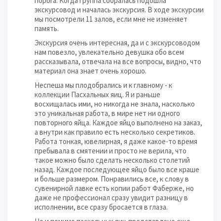
порога. Когда группа собралась подошла
экскурсовод и началась экскурсия. В ходе экскурсии
мы посмотрели 11 залов, если мне не изменяет
память.
Экскурсия очень интересная, да и с экскурсоводом
нам повезло, увлекательно девушка обо всем
рассказывала, отвечала на все вопросы, видно, что
материал она знает очень хорошо.
Неспеша мы плодобрались и к главному - к
коллекции Пасхальных яиц. Я и раньше
восхищалась ими, но никогда не знала, насколько
это уникальная работа, в мире нет ни одного
повторного яйца. Каждое яйцо выполнено на заказ,
а внутри как правило есть несколько секретиков.
Работа тонкая, ювелирная, я даже какое-то время
пребывала в смятении и просто не верила, что
такое можно было сделать несколько столетий
назад. Каждое последующее яйцо было все краше
и больше размером. Понравились все, к слову в
сувенирной лавке есть копии работ Фаберже, но
даже не профессионал сразу увидит разницу в
исполнении, все сразу бросается в глаза.