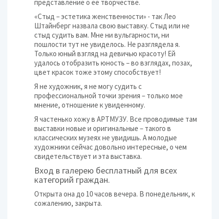
представление о её творчестве.
«Стыд – эстетика женственности» - так Лео
Штайнберг назвала свою выставку. Стыд или не
стыд судить вам. Мне ни вульгарности, ни
пошлости тут не увиделось. Не разглядела я.
Только юный взгляд на девичью красоту! Ей
удалось отобразить юность – во взглядах, позах,
цвет красок тоже этому способствует!
Я не художник, я не могу судить с
профессиональной точки зрения – только мое
мнение, отношение к увиденному.
Я частенько хожу в АРТМУЗУ. Все проводимые там
выставки новые и оригинальные – такого в
классических музеях не увидишь. А молодые
художники сейчас довольно интересные, о чем
свидетельствует и эта выставка.
Вход в галерею бесплатный для всех
категорий граждан.
Открыта она до 10 часов вечера. В понедельник, к
сожалению, закрыта.