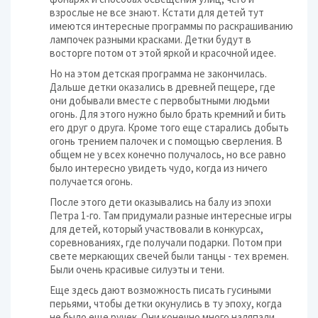
взрослые не все знают. Кстати для детей тут
имеются интересные программы по раскрашиванию
лампочек разными красками. Детки будут в
восторге потом от этой яркой и красочной идее.
Но на этом детская программа не закончилась.
Дальше детки оказались в древней пещере, где
они добывали вместе с первобытными людьми
огонь. Для этого нужно было брать кремний и бить
его друг о друга. Кроме того еще старались добыть
огонь трением палочек и с помощью сверления. В
общем не у всех конечно получалось, но все равно
было интересно увидеть чудо, когда из ничего
получается огонь.
После этого дети оказывались на балу из эпохи
Петра 1-го. Там придумали разные интересные игры
для детей, который участвовали в конкурсах,
соревнованиях, где получали подарки. Потом при
свете меркающих свечей были танцы - тех времен.
Были очень красивые силуэты и тени.
Еще здесь дают возможность писать гусиными
перьями, чтобы детки окунулись в ту эпоху, когда
не было еще ручек. Они конечно много наляпали