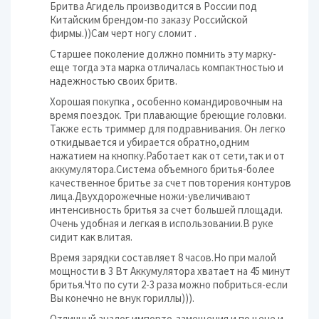
Бритва Агидель производится в России под
Китайским брендом-по заказу Российской
фирмы.))Сам черт ногу сломит .
Старшее поколение должно помнить эту марку-
еще тогда эта марка отличалась компактностью и
надежностью своих бритв.
Хорошая покупка , особенно командировочным на
время поездок. Три плавающие бреющие головки.
Также есть триммер для подравнивания. Он легко
откидывается и убирается обратно,одним
нажатием на кнопку.Работает как от сети,так и от
аккумулятора.Система объемного бритья-более
качественное бритье за счет повторения контуров
лица.Двухдорожечные ножи-увеличивают
интенсивность бритья за счет большей площади.
Очень удобная и легкая в использовании.В руке
сидит как влитая.
Время зарядки составляет 8 часов.Но при малой
мощности в 3 Вт Аккумулятора хватает на 45 минут
бритья.Что по сути 2-3 раза можно побриться-если
Вы конечно не внук гориллы))).
Отличный аналог импорто-замещения и по цене и