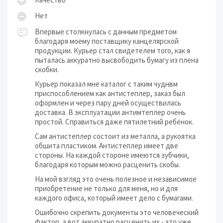
Нет
Впервые столкнулась с данным предметом
благодаря моему поставщику канцелярской
продукции. Курьер стал свидетелем того, как я
пыталась аккуратно высвободить бумагу из плена
скобки.
Курьер показал мне каталог с таким чуднвм
приспособлением как антистеплер, заказ был
оформлен и через пару дней осуществилась
доставка. В эксплуатации антимтеплер очень
простой. Справиться даже пятилетний ребёнок.
Сам антистеплер состоит из металла, а рукоятка
обшита пластиком. Антистеплер имеет две
стороны. На каждой стороне имеются зубчики,
благодаря которым можно расценить скобы.
На мой взгляд это очень полезное и независимое
приобретение не только для меня, но и для
каждого офиса, который имеет дело с бумагами.
Ошибочно скрепить документы это человеческий
фактор, а вот аккуратно расценить их - это уже