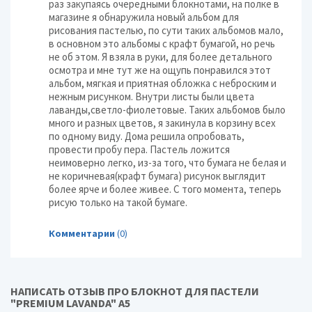
раз закупаясь очередными блокнотами, на полке в
магазине я обнаружила новый альбом для
рисования пастелью, по сути таких альбомов мало,
в основном это альбомы с крафт бумагой, но речь
не об этом. Я взяла в руки, для более детального
осмотра и мне тут же на ощупь понравился этот
альбом, мягкая и приятная обложка с неброским и
нежным рисунком. Внутри листы были цвета
лаванды,светло-фиолетовые. Таких альбомов было
много и разных цветов, я закинула в корзину всех
по одному виду. Дома решила опробовать,
провести пробу пера. Пастель ложится
неимоверно легко, из-за того, что бумага не белая и
не коричневая(крафт бумага) рисунок выглядит
более ярче и более живее. С того момента, теперь
рисую только на такой бумаге.
Комментарии
(0)
НАПИСАТЬ ОТЗЫВ ПРО БЛОКНОТ ДЛЯ ПАСТЕЛИ
"PREMIUM LAVANDA" А5