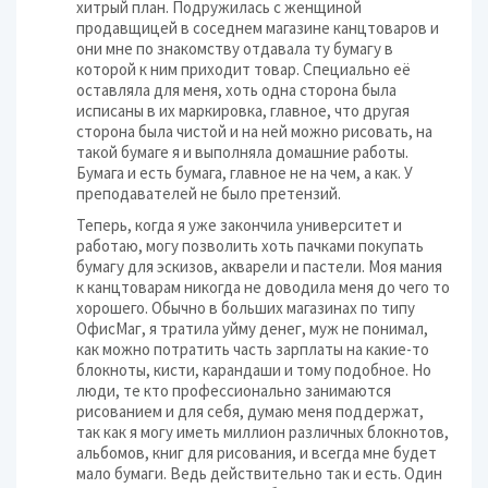
хитрый план. Подружилась с женщиной
продавщицей в соседнем магазине канцтоваров и
они мне по знакомству отдавала ту бумагу в
которой к ним приходит товар. Специально её
оставляла для меня, хоть одна сторона была
исписаны в их маркировка, главное, что другая
сторона была чистой и на ней можно рисовать, на
такой бумаге я и выполняла домашние работы.
Бумага и есть бумага, главное не на чем, а как. У
преподавателей не было претензий.
Теперь, когда я уже закончила университет и
работаю, могу позволить хоть пачками покупать
бумагу для эскизов, акварели и пастели. Моя мания
к канцтоварам никогда не доводила меня до чего то
хорошего. Обычно в больших магазинах по типу
ОфисМаг, я тратила уйму денег, муж не понимал,
как можно потратить часть зарплаты на какие-то
блокноты, кисти, карандаши и тому подобное. Но
люди, те кто профессионально занимаются
рисованием и для себя, думаю меня поддержат,
так как я могу иметь миллион различных блокнотов,
альбомов, книг для рисования, и всегда мне будет
мало бумаги. Ведь действительно так и есть. Один