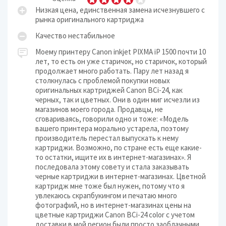
Низкая цена, единственная замена исчезнувшего с
рынка оригинального картриджа
Качество нестабильное
Моему принтеру Canon inkjet PIXMA iP 1500 почти 10
лет, то есть он уже старичок, но старичок, который
продолжает много работать. Пару лет назад я
столкнулась с проблемой покупки новых
оригинальных картриджей Canon BCi-24, как
черных, так и цветных. Они в один миг исчезли из
магазинов моего города. Продавцы, не
сговариваясь, говорили одно и тоже: «Модель
вашего принтера морально устарела, поэтому
производитель перестал выпускать к нему
картриджи. Возможно, по стране есть еще какие-
то остатки, ищите их в интернет-магазинах». Я
последовала этому совету и стала заказывать
черные картриджи в интернет-магазинах. Цветной
картридж мне тоже был нужен, потому что я
увлекаюсь скрапбукингом и печатаю много
фотографий, но в интернет-магазинах цены на
цветные картриджи Canon BCi-24 color с учетом
доставки в мой регион были просто заоблачными.