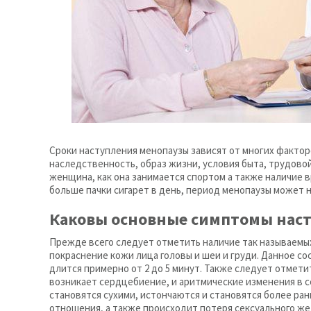
Сроки наступления менопаузы зависят от многих фактор
наследственность, образ жизни, условия быта, трудов
женщина, как она занимается спортом а также наличие
больше пачки сигарет в день, период менопаузы может 
Каковы основные симптомы нас
Прежде всего следует отметить наличие так называемы
покраснение кожи лица головы и шеи и груди. Данное со
длится примерно от 2 до 5 минут. Также следует отмет
возникает сердцебиение, и аритмические изменения в с
становятся сухими, истончаются и становятся более ра
отношения, а также происходит потеря сексуального ж