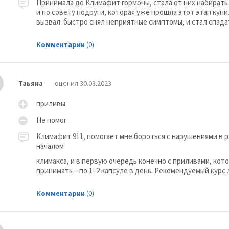
Принимала до Климафит гормоны, стала от них набирать 
и по совету подруги, которая уже прошла этот этап куп
вызвал. быстро снял неприятные симптомы, и стал спада
Комментарии
(0)
Таьяна
оценил 30.03.2023
приливы
Не помог
Климафит 911, помогает мне бороться с нарушениями в р
началом
климакса, и в первую очередь конечно с приливами, кот
принимать – по 1–2 капсуле в день. Рекомендуемый курс
Комментарии
(0)