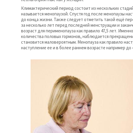
Климактерический период состоит из нескольких стадий
называется менопаузой. Спустя год после менопаузы на
до конца жизни. Также следует отметить такой ещё пер
за несколько лет перед последней менструации и закан
возраст для перименопауза как правило 47,5 лет. Имен
количества половых гормонов, наблюдается прекращени
становится маловероятным. Менопауза как правило насту
наступление ее и в более раннем возрасте например до 40