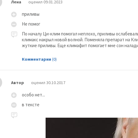
Лена
оценил 09.01.2023
приливы
Не помог
По началу Ци-клим помогал неплохо, приливы ослабевали
климакс накрыл новой волной. Поменяла препарат на Кли
жуткие приливы. Еще климафит помогает мне сон налади
Комментарии
(0)
Автор
оценил 30.10.2017
особо нет...
в тексте