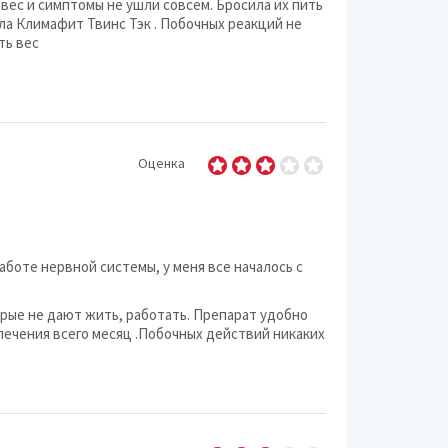
вес и симптомы не ушли совсем. Бросила их пить
ила Климафит Твинс Тэк . Побочных реакций не
Методы лечения и о
ть вес
Очки и контактные 
Парфюмерия и дезо
Оценка
Разное (красота и з
Средства гигиены
аботе нервной системы, у меня все началось с
Средства для похуд
орые не дают жить, работать. Препарат удобно
Средства контрацеп
 лечения всего месяц .Побочных действий никаких
Средства увеличения
Стрижки и прически 