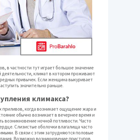
ов, в частности тут играет большое значение
ой деятельности, климат в котором проживают
 вредных привычек. Если женщина выкуривает
наступить значительно раньше.
тупления климакса?
х приливов, когда возникает ощущение жара и
стояние обычно возникает в вечернее время и
ить возникновение ночной потливости. Часто
ердце. Слизистые оболочки влагалища часто
нимыми. В связи с этим затрудняются половые
елания. Возможно возникновение приступов