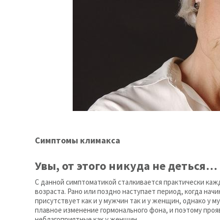
Симптомы климакса
Увы, от этого никуда не деться…
С данной симптоматикой сталкивается практически каж
возраста. Рано или поздно наступает период, когда нач
присутствует как и у мужчин так и у женщин, однако у 
плавное изменение гормонального фона, и поэтому проя
неблагоприятные как у женщин.