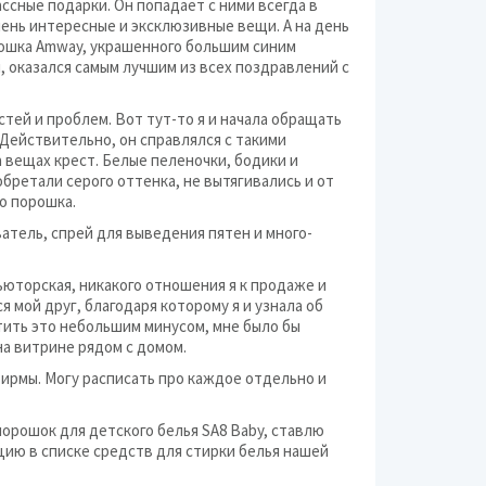
ассные подарки. Он попадает с ними всегда в
очень интересные и эксклюзивные вещи. А на день
ошка Amway, украшенного большим синим
Разное (дом и сад)
й, оказался самым лучшим из всех поздравлений с
Сад и огород
стей и проблем. Вот тут-то я и начала обращать
 Действительно, он справлялся с такими
Сантехника
а вещах крест. Белые пеленочки, бодики и
обретали серого оттенка, не вытягивались и от
Светотехника и осв
го порошка.
Сигнализации и охр
атель, спрей для выведения пятен и много-
ьюторская, никакого отношения я к продаже и
Строительные мате
 мой друг, благодаря которому я и узнала об
етить это небольшим минусом, мне было бы
Фильтры воды
на витрине рядом с домом.
фирмы. Могу расписать про каждое отдельно и
орошок для детского белья SA8 Baby, ставлю
цию в списке средств для стирки белья нашей