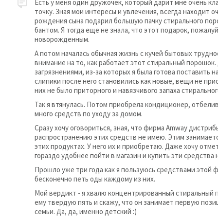
Есть у меня один дружочек, который дарит мне очень кл
точку. Зная мои интересы и увлечения, всегда находит 
рождения сына подарил большую пачку стирального пор
бантом. Я тогда еще не знала, что этот подарок, пожалу
новорожденным.
А потом началась обычная жизнь с кучей бытовых трудно
внимание на то, как работает этот стиральный порошок.
загрязнениями, из-за которых я была готова поставить н
слипики после него становились как новые, вещи не при
них не было приторного и навязчивого запаха стирально
Так я втянулась. Потом приобрела кондиционер, отбелив
много средств по уходу за домом.
Сразу хочу оговориться, зная, что фирма Amway дистриб
распространению этих средств не имею. Этим занимается
этих продуктах. У него их и приобретаю. Даже хочу отм
гораздо удобнее пойти в магазин и купить эти средства 
Прошло уже три года как я пользуюсь средствами этой 
бесконечно петь оды каждому из них.
Мой вердикт - я хвалю концентрированный стиральный п
ему твердую пять и скажу, что он занимает первую пози
семьи. Да, да, именно детский :)