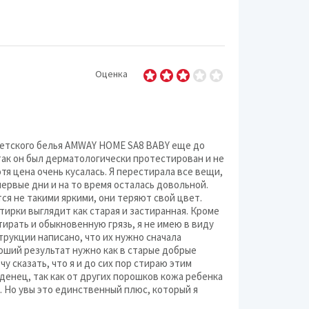
Оценка
детского белья AMWAY HOME SA8 BABY еще до
так он был дерматологически протестирован и не
я цена очень кусалась. Я перестирала все вещи,
первые дни и на то время осталась довольной.
тся не такими яркими, они теряют свой цвет.
тирки выглядит как старая и застиранная. Кроме
ирать и обыкновенную грязь, я не имею в виду
струкции написано, что их нужно сначала
оший результат нужно как в старые добрые
чу сказать, что я и до сих пор стираю этим
денец, так как от других порошков кожа ребенка
. Но увы это единственный плюс, который я