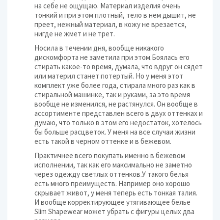
на себе не ощущаю. Материал изделия очень
тонкий и при этом плотный, тело в нем дышит, не
преет, нежный материал, в кожу не врезается,
нигде не жмет и не трет.
Носила в течении дня, вообще никакого
дискомфорта не заметила при этом.Боялась его
стирать какое-то время, думала, что вдруг он сядет
или материл станет потертый. Но у меня этот
комплект уже более года, стирала много раз как в
стиральной машинке, так и руками, за это время
вообще не изменился, не растянулся. Он вообще в
ассортименте представлен всего в двух оттенках и
думаю, что только в этом его недостаток, хотелось
бы больше расцветок. У меня на все случаи жизни
есть такой в черном оттенке и в бежевом.
Практичнее всего покупать именно в бежевом
исполнении, так как его максимально не заметно
через одежду светлых оттенков.У такого белья
есть много преимуществ. Например оно хорошо
скрывает живот, у меня теперь есть тонкая талия.
И вообще корректирующее утягивающее белье
Slim Shapewear может убрать с фигуры целых два