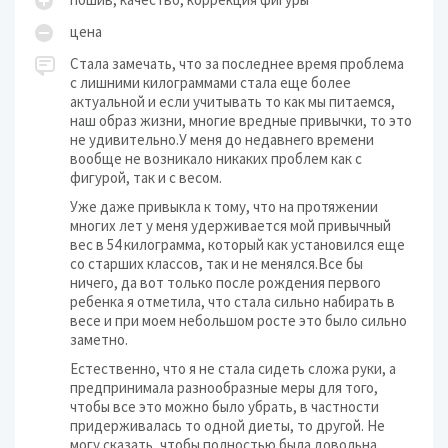
цена
Стала замечать, что за последнее время проблема
с лишними килограммами стала еще более
актуальной и если учитывать то как мы питаемся,
наш образ жизни, многие вредные привычки, то это
не удивительно.У меня до недавнего времени
вообще не возникало никаких проблем как с
фигурой, так и с весом.
Уже даже привыкла к тому, что на протяжении
многих лет у меня удерживается мой привычный
вес в 54 килограмма, который как установился еще
со старших классов, так и не менялся.Все бы
ничего, да вот только после рождения первого
ребенка я отметила, что стала сильно набирать в
весе и при моем небольшом росте это было сильно
заметно.
Естественно, что я не стала сидеть сложа руки, а
предпринимала разнообразные меры для того,
чтобы все это можно было убрать, в частности
придерживалась то одной диеты, то другой. Не
могу сказать, чтобы полностью была довольна