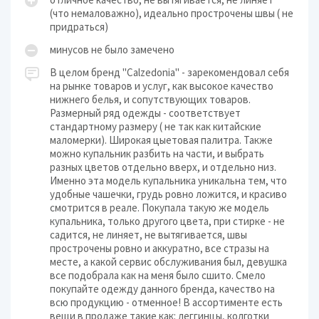
(что немаловажно), идеально прострочены швы ( не
придраться)
минусов не было замечено
В целом бренд "Calzedonia" - зарекомендовал себя
на рынке товаров и услуг, как высокое качество
нижнего белья, и сопутствующих товаров.
Размерный ряд одежды - соответствует
стандартному размеру ( не так как китайские
маломерки). Широкая цыетовая палитра. Также
можно купальник разбить на части, и выбрать
разных цветов отдельно вверх, и отдельно низ.
Именно эта модель купальника уникальна тем, что
удобные чашечки, грудь ровно ложится, и красиво
смотрится в реале. Покупала такую же модель
купальника, только другого цвета, при стирке - не
садится, не линяет, не вытягивается, швы
прострочены ровно и аккуратно, все стразы на
месте, а какой сервис обслуживания был, девушка
все подобрала как на меня было сшито. Смело
покупайте одежду данного бренда, качество на
всю продукцию - отменное! В ассортименте есть
вещи в продаже такие как: леггинцы, колготки