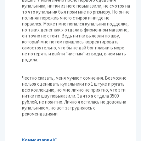
купальника, нитки из него повылазили, не смотря на
то что купальник был прям мне по рпзмеру. Но он не
полинял пережив много стирок и нигде не
порвался. Может мне попался купальник подделка,
но таких денег как я отдала в фирменном магазине,
он точно не стоит. Ведь нитки вылезли по шву,
который мне потом пришлось корректировать
самостоятельно, что бы не дай бог плавки в море
не потерять и выйти "чистым" из воды, в чем мать
родила.
Честно сказать, меня мучают сомнения. Возможно
нельзя оценивать купальники по 1 штуке и ругать
всю коллекцию, но мне лично не приятно, что эти
нитки по шву повылазили. За что я отдала 3500
рублей, не поянтно. Лично я осталась не довольна
купальником, но вот затрудняюсь с
рекомендациями.
Комментарии
(0)