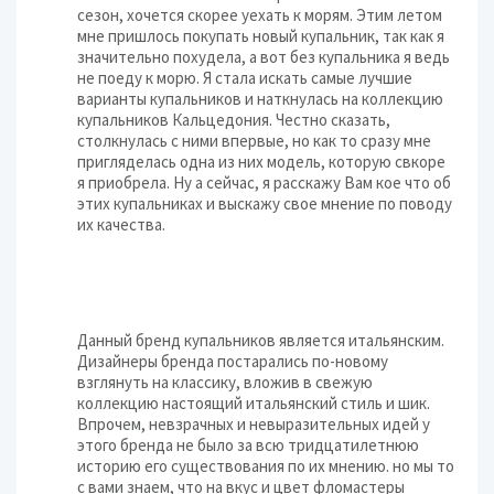
сезон, хочется скорее уехать к морям. Этим летом
мне пришлось покупать новый купальник, так как я
значительно похудела, а вот без купальника я ведь
не поеду к морю. Я стала искать самые лучшие
варианты купальников и наткнулась на коллекцию
купальников Кальцедония. Честно сказать,
столкнулась с ними впервые, но как то сразу мне
пригляделась одна из них модель, которую свкоре
я приобрела. Ну а сейчас, я расскажу Вам кое что об
этих купальниках и выскажу свое мнение по поводу
их качества.
Данный бренд купальников является итальянским.
Дизайнеры бренда постарались по-новому
взглянуть на классику, вложив в свежую
коллекцию настоящий итальянский стиль и шик.
Впрочем, невзрачных и невыразительных идей у
этого бренда не было за всю тридцатилетнюю
историю его существования по их мнению. но мы то
с вами знаем, что на вкус и цвет фломастеры