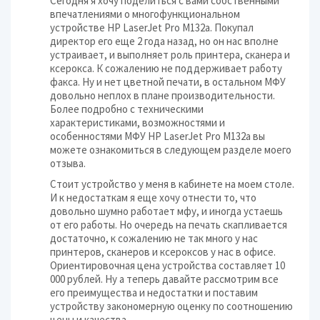
Сегодня я хочу поделиться с вами собственными
впечатлениями о многофункциональном
устройстве HP LaserJet Pro M132a. Покупал
директор его еще 2 года назад, но он нас вполне
устраивает, и выполняет роль принтера, сканера и
ксерокса. К сожалению не поддерживает работу
факса. Ну и нет цветной печати, в остальном МФУ
довольно неплох в плане производительности.
Более подробно с техническими
характеристиками, возможностями и
особенностями МФУ HP LaserJet Pro M132a вы
можете ознакомиться в следующем разделе моего
отзыва.
Стоит устройство у меня в кабинете на моем столе.
И к недостаткам я еще хочу отнести то, что
довольно шумно работает мфу, и иногда устаешь
от его работы. Но очередь на печать скапливается
достаточно, к сожалению не так много у нас
принтеров, сканеров и ксероксов у нас в офисе.
Ориентировочная цена устройства составляет 10
000 рублей. Ну а теперь давайте рассмотрим все
его преимущества и недостатки и поставим
устройству закономерную оценку по соотношению
цены и качества.