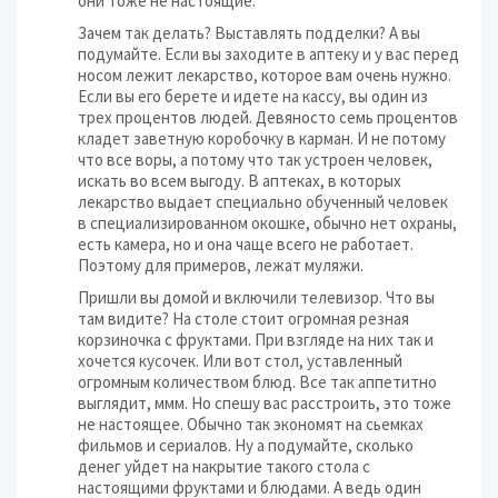
они тоже не настоящие.
Зачем так делать? Выставлять подделки? А вы
подумайте. Если вы заходите в аптеку и у вас перед
носом лежит лекарство, которое вам очень нужно.
Если вы его берете и идете на кассу, вы один из
трех процентов людей. Девяносто семь процентов
кладет заветную коробочку в карман. И не потому
что все воры, а потому что так устроен человек,
искать во всем выгоду. В аптеках, в которых
лекарство выдает специально обученный человек
в специализированном окошке, обычно нет охраны,
есть камера, но и она чаще всего не работает.
Поэтому для примеров, лежат муляжи.
Пришли вы домой и включили телевизор. Что вы
там видите? На столе стоит огромная резная
корзиночка с фруктами. При взгляде на них так и
хочется кусочек. Или вот стол, уставленный
огромным количеством блюд. Все так аппетитно
выглядит, ммм. Но спешу вас расстроить, это тоже
не настоящее. Обычно так экономят на сьемках
фильмов и сериалов. Ну а подумайте, сколько
денег уйдет на накрытие такого стола с
настоящими фруктами и блюдами. А ведь один