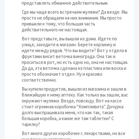
представлять обманное действительным.
Где мы чаще всего встречаем муляжи? Да везде. Мы
просто не обращаем на них внимания. Мы просто
привыкли к тому, что большая часть
действительного не настоящая.
Вот представьте, вы вышли из дома. Идете по
улице, заходите в магазин. Берете корзинку и
идете между рядов. Что вы видите? Вот у отдела в
фруктами висит веточка винограда. Она так и
проситься в рот, но есть одно но, она не настоящая.
Да да, эта веточка сделана из пластика или воска и
просто обозначает отдел. Ну и красиво
соответственно.
Вы купили продуктов, вышли из магазина и зашли в
ближайшую к нему аптеку. Как только вы зашли, вас
окружают муляжи. Везде, повсюду. Вот на кассе
стоит огромная коробочка "Компливита". Дочурка
долго выспрашивала меня, что как так, такая
большая коробка, а какие же там таблетки? С
тарелку?
Вот много других коробочек с лекарствами, но все