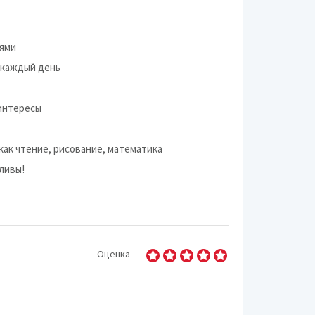
иями
е каждый день
 интересы
как чтение, рисование, математика
тливы!
Оценка