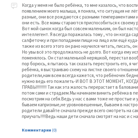
Когда у меня не было ребёнка, то мне казалось, что вос
появлением моего малыша, я поняла, что ситуация не лёг
разные, они все рождаются с разными темпераментами и
они есть. Все мамы стараются приспособиться к своему ре
Вот мой сынок когда был совсем маленьким, он был насто
интеллегент. Я всегда поражалась тому , что он когда с
салфеточку и при попадании пищи на лицо или ещё куда-
также из всего этого он рано научился читать, писать, о
Но увы всё это продолжалось не долго. Вот когда ему ис
поменялось. Он стал маленькой неряшкой, перестал вооб
пор борюсь, я пытаюсь так сказать перестроить его, я ч
ребёнка, я выстраиваю схему на листке своего отношени
родители,нам всем всегда кажется, что ребёночек бедне
нужно ведь его пожалеть-И ВОТ В ЭТОТ МОМЕНТ, КО
ПРАВЫ!!!!!!!! Так как эта жалость перерастает в балован
потом сами и страдаем.Мы начинаем винить ребёнка в пе
посмотрим на себя.Ведь у нас с вами тоже не простые 
бываем капризные,не уровновешенные, бываем в настроен
родители давайте сначала прежде всего смотреть на сам
приучать!!!!Ведь наши дети сначала смотрят на нас и с на
Комментарии
(0)