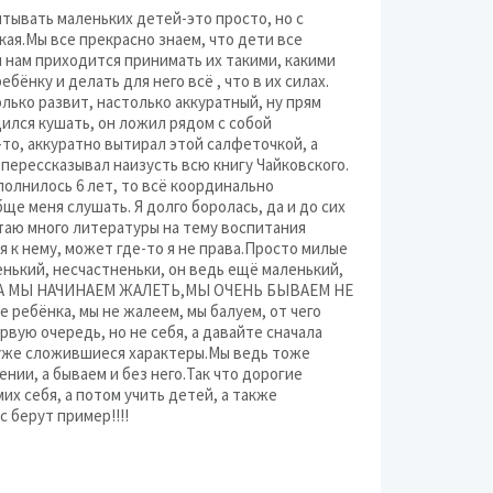
питывать маленьких детей-это просто, но с
кая.Мы все прекрасно знаем, что дети все
 нам приходится принимать их такими, какими
бёнку и делать для него всё , что в их силах.
лько развит, настолько аккуратный, ну прям
адился кушать, он ложил рядом с собой
то, аккуратно вытирал этой салфеточкой, а
н перессказывал наизусть всю книгу Чайковского.
полнилось 6 лет, то всё координально
ще меня слушать. Я долго боролась, да и до сих
итаю много литературы на тему воспитания
я к нему, может где-то я не права.Просто милые
нький, несчастненьки, он ведь ещё маленький,
ГДА МЫ НАЧИНАЕМ ЖАЛЕТЬ,МЫ ОЧЕНЬ БЫВАЕМ НЕ
ие ребёнка, мы не жалеем, мы балуем, от чего
рвую очередь, но не себя, а давайте сначала
и уже сложившиеся характеры.Мы ведь тоже
ии, а бываем и без него.Так что дорогие
их себя, а потом учить детей, а также
с берут пример!!!!