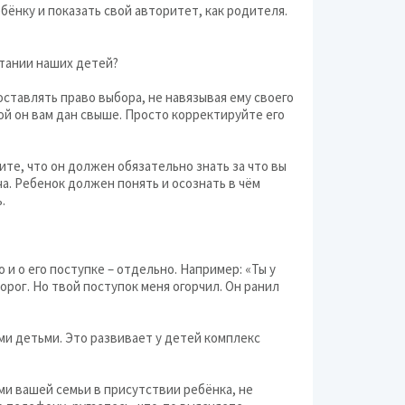
бёнку и показать свой авторитет, как родителя.
итании наших детей?
оставлять право выбора, не навязывая ему своего
ой он вам дан свыше. Просто корректируйте его
ите, что он должен обязательно знать за что вы
ча. Ребенок должен понять и осознать в чём
.
и о его поступке – отдельно. Например: «Ты у
орог. Но твой поступок меня огорчил. Он ранил
ими детьми. Это развивает у детей комплекс
ми вашей семьи в присутствии ребёнка, не