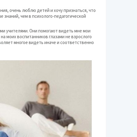
ния, очень люблю детей и хочу признаться, что
Питание для мам
ше знаний, чем в психолого-педагогической
Посуда и кормление 
ми учителями. Они помогают видеть мне мои
Разное (дети и роди
 на моих воспитанников глазами не взрослого
зволяет многое видеть иначе и соответственно
Средства гигиены
Средства наблюдени
Транспортировка де