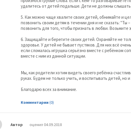
произнося грубые слова. Если с кем-то разговариваете п
удалитесь от детей подальше. Дети не должны слышать 
5. Как можно чаще хвалите своих детей, обнимайте и це
позвонить своим детям в течении дня и не сказать: "Ты –
позвонить для того, чтобы признать в любви. Возьмите э
6. Защищайте и берегите своих детей. Охраняйте не тол
здоровье. У детей не бывает пустяков. Для них всё очен
если сломалась игрушка серьёзно вместе с ребёнком со
вместе с ним из данной ситуации.
Мы, как родители хотим видеть своего ребёнка счастли
руках. Будем не только учить, и воспитывать детей, но и
Благодарю всех за внимание.
Комментарии
(0)
Автор
оценил 04.09.2018