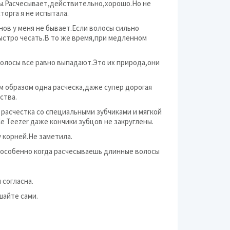
ы.Расчесывает,действительно,хорошо.Но не
торга я не испытала.
нов у меня не бывает.Если волосы сильно
быстро чесать.В то же время,при медленном
волосы все равно выпадают.Это их природа,они
м образом одна расческа,даже супер дорогая
ства.
расчестка со специальными зубчиками и мягкой
e Teezer даже кончики зубцов не закруглены.
 корней.Не заметила.
и,особенно когда расчесываешь длинные волосы
 согласна.
шайте сами.