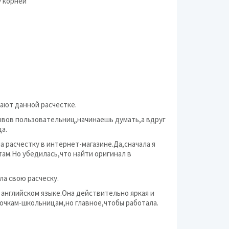
у корней
ают данной расчестке.
зывов пользовательниц,начинаешь думать,а вдруг
а.
 расчестку в интернет-магазине.Да,сначала я
там.Но убедилась,что найти оригинал в
ла свою расческу.
 английском языке.Она действительно яркая и
очкам-школьницам,но главное,чтобы работала.