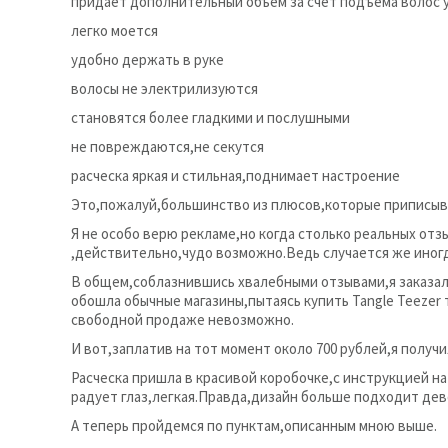
придает дополнительный объем за счет подъема волос 
легко моется
удобно держать в руке
волосы не электрилизуются
становятся более гладкими и послушными
не повреждаются,не секутся
расческа яркая и стильная,поднимает настроение
Это,пожалуй,большинство из плюсов,которые приписыв
Я не особо верю рекламе,но когда столько реальных от
,действительно,чудо возможно.Ведь случается же иногд
В общем,соблазнившись хвалебными отзывами,я заказала
обошла обычные магазины,пытаясь купить Tangle Teezer 
свободной продаже невозможно.
И вот,заплатив на тот момент около 700 рублей,я получи
Расческа пришла в красивой коробочке,с инструкцией на
радует глаз,легкая.Правда,дизайн больше подходит дев
А теперь пройдемся по пунктам,описанным мною выше.