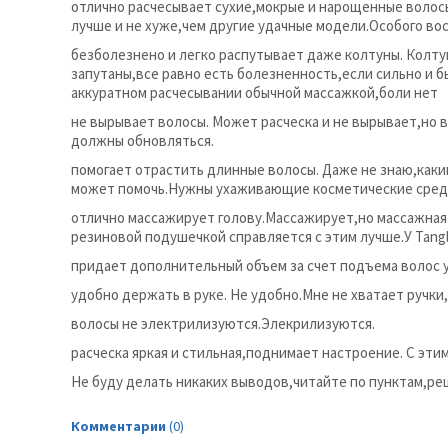
отлично расчесывает сухие,мокрые и нарощенные волос
лучше и не хуже,чем другие удачные модели.Особого вос
безболезнено и легко распутывает даже колтуны. Колту
запутаны,все равно есть болезненность,если сильно и 
аккуратном расчесывании обычной массажкой,боли нет
не вырывает волосы. Может расческа и не вырывает,но 
должны обновляться.
помогает отрастить длинные волосы. Даже не знаю,каки
может помочь.Нужны ухаживающие косметические сред
отлично массажирует голову.Массажирует,но массажная 
резиновой подушечкой справляется с этим лучше.У Tangl
придает дополнительный объем за счет подъема волос у
удобно держать в руке. Не удобно.Мне не хватает ручк
волосы не электрилизуются.Элекрилизуются.
расческа яркая и стильная,поднимает настроение. С этим
Не буду делать никаких выводов,читайте по пунктам,ре
Комментарии
(0)