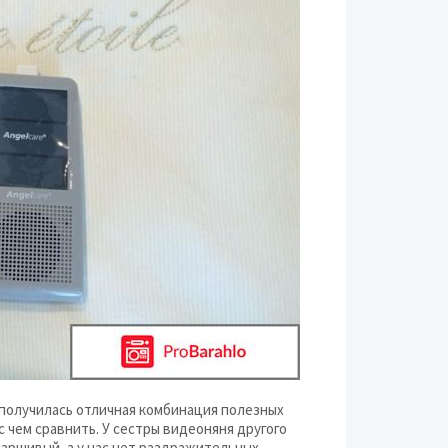
 получилась отличная комбинация полезных
с чем сравнить. У сестры видеоняня другого
 паршивый, а у нас нет раздражительных