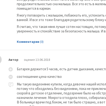
продолжительностью сна малыша. Все это есть в малень
помещается в карман.
Я могу поговорить с малышом, побаюкать его, успокоить 
ванной. И все это тоже благодаря родительскому блоку 
Я считаю, что такая няня лучше сотен настоящих, потому
уверенность и спокойствие за безопасность малыша. И в
Комментарии
(0)
Автор
оценил 13.06.2018
Батарея держится 5 часов, есть датчик дыххания, качес
соотношение цена-качество
Мы такую видеоняню купили, когда девочке нашей испол
потому что обходились без видеоняни, пока не приключи
скорой в детское отделение, подозрение было на обст
назначили лечение. Мокрота отходила плохо, собиралась
В больнице врачи под боком, не так было страшно, а вот