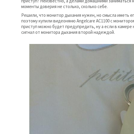
приступ? Неизвестно, а делами домашними заниматься на
моменты доверия не столько, сколько себе.
Решили, что монитор дыхания нужен, но смысла иметь ег
поэтому купили видеоняню Angelcare AC1100 с монитором
приступ можно будет предупредить, ну а если в камере н
сигнал от монитора дыхания второй надеждой.