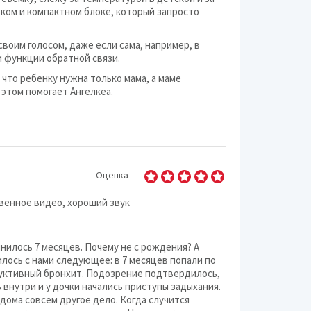
ком и компактном блоке, который запросто
своим голосом, даже если сама, например, в
и функции обратной связи.
 что ребенку нужна только мама, а маме
 этом помогает Ангелкеа.
Оценка
твенное видео, хороший звук
нилось 7 месяцев. Почему не с рождения? А
лось с нами следующее: в 7 месяцев попали по
руктивный бронхит. Подозрение подтвердилось,
 внутри и у дочки начались приступы задыхания.
 дома совсем другое дело. Когда случится