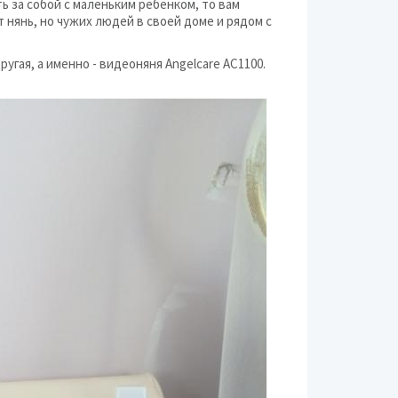
ь за собой с маленьким ребенком, то вам
 нянь, но чужих людей в своей доме и рядом с
Питание для мам
угая, а именно - видеоняня Angelcare AC1100.
Посуда и кормление 
Разное (дети и роди
Средства гигиены
Средства наблюдени
Транспортировка де