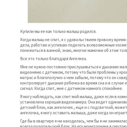
Купили мы ее как только малыш родился.
Когда малыш не спит, я с удовольствием провожу время с
дела, работаю и успеваю поделать всевозможные косме
понежиться в ванной, знаю, многие мамочки об этом тол
Все это только благодаря Ангелкеа.
Мне не нужно постоянно прислушиваться к дыханию малы
видеоняню с датчиком, потому что были проблемы у крох
матрас и благополучно о нем забыли, потому что он сове
контролирует дыхание ребенка во время сна и в случае 
сигнал. Когда спит, мне с датчиком намного спокойнее.
Я могу наблюдать, как спит мой малыш, даже если в ком
установлена хорошая видеокамера. Она ведет одинаков
детский блок, как ангелочек , еще и с подсветкой, мож
ангелочка, я могу оставить малыша, даже когда он играет
Где бы в квартире я ни находилась, чем бы я ни занимала
всегда родительский блок. На его мониторчике я смотрю