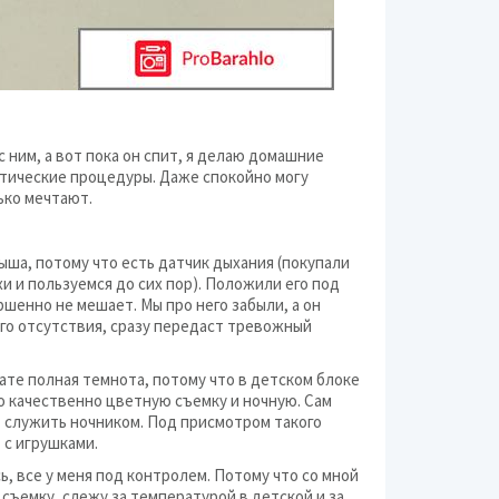
 ним, а вот пока он спит, я делаю домашние
тические процедуры. Даже спокойно могу
ько мечтают.
ша, потому что есть датчик дыхания (покупали
и и пользуемся до сих пор). Положили его под
ршенно не мешает. Мы про него забыли, а он
его отсутствия, сразу передаст тревожный
нате полная темнота, потому что в детском блоке
о качественно цветную съемку и ночную. Сам
ет служить ночником. Под присмотром такого
 с игрушками.
сь, все у меня под контролем. Потому что со мной
 съемку, слежу за температурой в детской и за