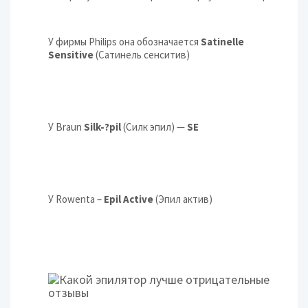
У фирмы Philips она обозначается
Satinelle
Sensitive
(Cатинель сенситив)
У Braun
Silk-?pil
(Силк эпил) —
SE
У Rowenta –
Epil Active
(Эпил актив)