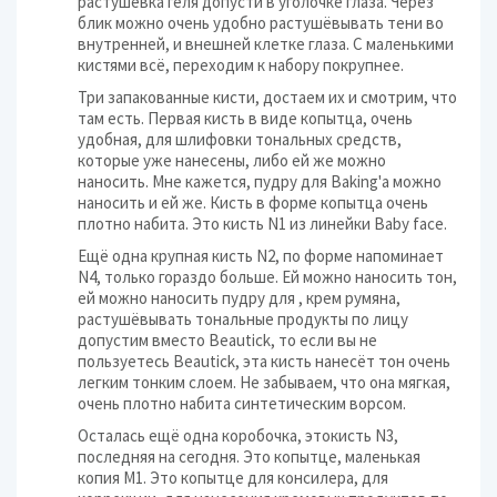
растушёвка геля допусти в уголочке глаза. Через
блик можно очень удобно растушёвывать тени во
внутренней, и внешней клетке глаза. С маленькими
кистями всё, переходим к набору покрупнее.
Три запакованные кисти, достаем их и смотрим, что
там есть. Первая кисть в виде копытца, очень
удобная, для шлифовки тональных средств,
которые уже нанесены, либо ей же можно
наносить. Мне кажется, пудру для Baking'а можно
наносить и ей же. Кисть в форме копытца очень
плотно набита. Это кисть N1 из линейки Baby face.
Ещё одна крупная кисть N2, по форме напоминает
N4, только гораздо больше. Ей можно наносить тон,
ей можно наносить пудру для , крем румяна,
растушёвывать тональные продукты по лицу
допустим вместо Beautick, то если вы не
пользуетесь Beautick, эта кисть нанесёт тон очень
легким тонким слоем. Не забываем, что она мягкая,
очень плотно набита синтетическим ворсом.
Осталась ещё одна коробочка, этокисть N3,
последняя на сегодня. Это копытце, маленькая
копия M1. Это копытце для консилера, для