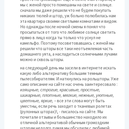
мы с женой просто помешаны на свете и солнце.
сначала мы даже решили что не будем покупать
никаких тюлей и штор, уж больно полюбилась нам
эта квартира своими светлыми комнатами и видом.
Но однажды после ночной смены я понял что
просыпаться от того что любимое солнце светить
прямо в лицо когда ты только что уснул не
камельфо. Поэтому посоветовавшись с женой мы
решили что шторы все таки неотъемлемая часть
домашнего уята, а насладиться солнечными лучами
можно и сквозь шторы.
на следующий день мы засели в интернете искать
какую либо альтернативу большим темным
пылесобирателям. И наткнулись на рольшторы. Уже
само описание на сайте нас очень заинтересовало :
и
зящные, строгие, красивые, простые,
шикарные, плотные, мягкие, нежные, уютные,
цветные, яркие,
– все эти слова могут быть
уместны, если речь заходит о тканевых ролетах
(рулонных шторах)!, - писалось на сайте. Мы
почитали отзывы и большинство находило их
отличной альтернативой обычным громоздким
шторам.недолго думая мы обсудили с любимой