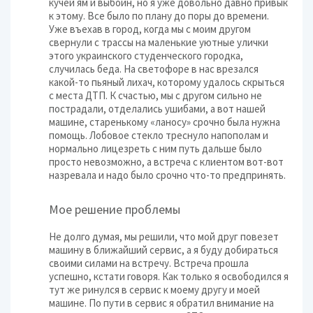
кучей ям и выбоин, но я уже довольно давно привык
к этому. Все было по плану до поры до времени.
Уже въехав в город, когда мы с моим другом
свернули с трассы на маленькие уютные улички
этого украинского студенческого городка,
случилась беда. На светофоре в нас врезался
какой-то пьяный лихач, которому удалось скрыться
с места ДТП. К счастью, мы с другом сильно не
пострадали, отделались ушибами, а вот нашей
машине, старенькому «ланосу» срочно была нужна
помощь. Лобовое стекло треснуло напополам и
нормально лицезреть с ним путь дальше было
просто невозможно, а встреча с клиентом вот-вот
назревала и надо было срочно что-то предпринять.
Мое решение проблемы
Не долго думая, мы решили, что мой друг повезет
машину в ближайший сервис, а я буду добираться
своими силами на встречу. Встреча прошла
успешно, кстати говоря. Как только я освободился я
тут же ринулся в сервис к моему другу и моей
машине. По пути в сервис я обратил внимание на