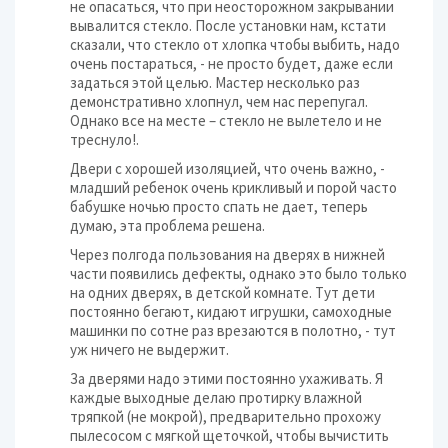
не опасаться, что при неосторожном закрывании
вывалится стекло. После установки нам, кстати
сказали, что стекло от хлопка чтобы выбить, надо
очень постараться, - не просто будет, даже если
задаться этой целью. Мастер несколько раз
демонстративно хлопнул, чем нас перепугал.
Однако все на месте – стекло не вылетело и не
треснуло!.
Двери с хорошей изоляцией, что очень важно, -
младший ребенок очень крикливый и порой часто
бабушке ночью просто спать не дает, теперь
думаю, эта проблема решена.
Через полгода пользования на дверях в нижней
части появились дефекты, однако это было только
на одних дверях, в детской комнате. Тут дети
постоянно бегают, кидают игрушки, самоходные
машинки по сотне раз врезаются в полотно, - тут
уж ничего не выдержит.
За дверями надо этими постоянно ухаживать. Я
каждые выходные делаю протирку влажной
тряпкой (не мокрой), предварительно прохожу
пылесосом с мягкой щеточкой, чтобы вычистить