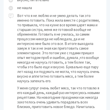
не нашла
Вот что я не люблю и не умею делать так это
именно готовить. Пока жила вместе с родителями,
то привыкла, что на кухне все время царят мама и
старшая сестра, меня же готовкой вообще не
обременяли. Готовить я не училась, за самим
процессом никогда не наблюдала, да и не
интересно мне было это все. В итоге выходила
замуж я так и не зная как приготовить самое
элементарное. Это потом уже с годами пришел
опыт методом проб и ошибок, думала ,что вообще
никогда не научусь готовить, а тем более так,
чтобы это было еще и вкусно. Буквально еще пару
лет назад я и подумать не могла, что научусь очень
вкусно и аппетитно готовить мясо, а тем более
научусь запекать его.
У меня супруг очень любит мясо, так что готовлю я
его каждый день, каждый раз интересуюсь новыми
рецептами. На новогодние праздники как никогда
захотелось очень удивить порадовать всех
близких, приготовить новое блюдо. Начиталась