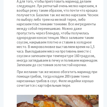
А для того, чтобы приготовить маринад делаем
следующее. Лук репчатый очень мелко нарезаем, я
вообще режу таким образом, что почти что крошка
получается. Базилик так же мелко нарезаем. Чеснок
по выбору либо трем на мелкой терке, либо
нарезаем пластинками тонкими. Все ингредиенты
между собой перемешиваю. Можно даже
пропустить через блендер, чтобы получилась
однородная консистенция. Мясо заливаем таким
соусом, накрываем плотно и ставим в холодное
место. В микроволновке выставляем время на 1,5
часа. Выкладываем мясо на противень вместе с
соусом и запекаем при температуре 160 градусов,
иногда заглядываем в печку и поливаем маринадом.
Запекаем до состояния золотистой корочки.
При желании так же можно обогатить маринад при
помощи грибов, тогда кладем 200 грамм тонко
нарезанных грибов в соус. Филе индейки хорошо
сочетается с картофельным пюре.