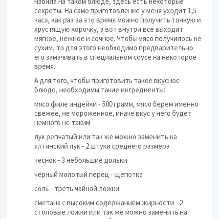
набила на таком блюде, здесь есть некоторые
секреты. На само приготовление у меня уходит 1,5
часа, как раз за это время можно получить тонкую и
хрустящую корочку, а вот внутри все выходит
мягкое, нежное и сочное. Чтобы мясо получилось не
сухим, то для этого необходимо предварительно
его замачивать в специальном соусе на некоторое
время.
А для того, чтобы приготовить такое вкусное
блюдо, необходимы такие ингредиенты:
мясо филе индейки - 500 грамм, мясо берем именно
свежее, не мороженное, иначе вкус у него будет
немного не таким
лук репчатый или так же можно заменить на
ялтинский лук - 2 штуки среднего размера
чеснок - 3 небольшие дольки
черный молотый перец - щепотка
соль - треть чайной ложки
сметана с высоким содержанием жирности - 2
столовые ложки или так же можно заменить на