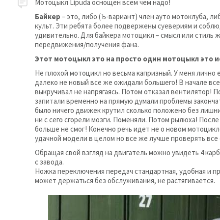
Мотоцыкл Lipuda оснощен всем чем надо!
Байкер
– это, либо (Ъ-вариант) член ауто мотоклуба, л
культ. Эти ребята более подвержены суевериям и соблю
удивительно. Для байкера мотоцикл – смысл или стиль 
передвижения/получения фана.
Этот мотоцыкл это на просто один мотоцыкл это и
Не плохой мотоцикл но весьма капризный. У меня лично е
далеко не новый все же ожидали большего! В начале все 
выкручивал не напрягаясь. Потом отказал вентилятор! 
запитали временно на прямую думали проблемы закончатс
было ничего движек крутил сколько положено без лишних
ни с сего сгорели мозги. Поменяли. Потом рылюха! Посл
больше не смог! Конечно речь идет не о новом мотоцикл
удачной модели в целом но все же лучше проверять все с
Обращая свой взгляд на двигатель можно увидеть 4 кар
с завода.
Ножка переключения передач стандартная, удобная и про
может держаться без обслуживания, не растягивается.