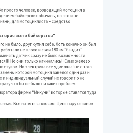
Мото
ибо просто человек, возводящий мотоцикл в
Разное (авто и мото)
дением байкерских обычаев, но это и не
жизни, для мотоциклиста – средство
Шины и диски
стория всего байкерства"
Электроника для ав
го не было, друг купил себе. Хоть конечно он был
работало не плохо и свои 180 км "бандит"
Поменять датчик сразу не было возможности
я!!! Но они только начинались!! Само железо
 стуков. Но электрика все удивляла! не с того
е замены которой мотоцикл завелся один раз и
е и индивидуальный случай не говорит о не
разу что бы не было ни каких проблем.
бюратора фирмы "Микуни" которые ставятся туда
чная. Все на пять с плюсом. Цепь пару сезонов