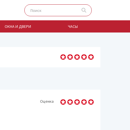
ОКНА И ДВЕРИ
ЧАСЫ
Автозапчасти
Автохимия и масла
Аксессуары для авто
Водный транспорт
Грузовые автомобил
Оценка
Дома на колесах
Легковые авто