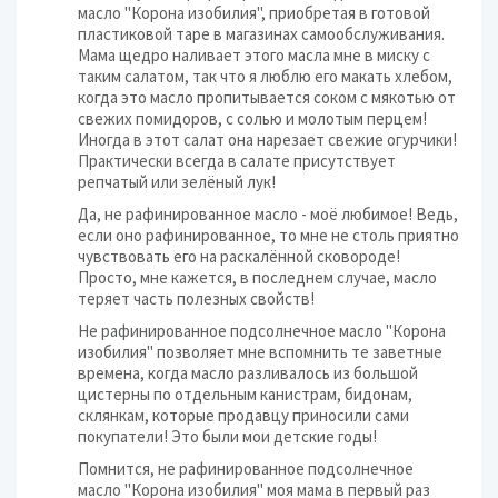
масло "Корона изобилия", приобретая в готовой
пластиковой таре в магазинах самообслуживания.
Мама щедро наливает этого масла мне в миску с
таким салатом, так что я люблю его макать хлебом,
когда это масло пропитывается соком с мякотью от
свежих помидоров, с солью и молотым перцем!
Иногда в этот салат она нарезает свежие огурчики!
Практически всегда в салате присутствует
репчатый или зелёный лук!
Да, не рафинированное масло - моё любимое! Ведь,
если оно рафинированное, то мне не столь приятно
чувствовать его на раскалённой сковороде!
Просто, мне кажется, в последнем случае, масло
теряет часть полезных свойств!
Не рафинированное подсолнечное масло "Корона
изобилия" позволяет мне вспомнить те заветные
времена, когда масло разливалось из большой
цистерны по отдельным канистрам, бидонам,
склянкам, которые продавцу приносили сами
покупатели! Это были мои детские годы!
Помнится, не рафинированное подсолнечное
масло "Корона изобилия" моя мама в первый раз