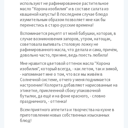
используют не рафинированное растительное
масло "Корона изобилия" и в составе салата из
квашеной капусты! В последнем случае блюдо
изумительным образом позволяет мне как бы
перенестись в старо-русские времена!
Вспоминается рецепт от моей бабушки, которая, в
случае возникновения запоров, утром, натощак,
советовала выпивать столовую ложку не
рафинированного масла, что делала и сама, причём,
довольно часто, при мне, ведь поесть любила!
Мне нравится цветовой оттенок масла "Корона
изобилия", который всегда, - как летом, так и зимой,
- напоминает мне о том, что все мы живём в
Солнечной системе, отчего у меня поднимается
настроение! Колорита добавляют нарисованные на
этикетке, приклеенной сбоку упаковочной
бутылки, да ещё и на фоне красного, - словно
праздничного, - оттенка!
Всем приятного аппетита и творчества на кухне в
приготовлении новых собственных изысканных
блюд!