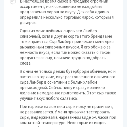
В настоящее время сыров в продаже огромный
ассортимент, но к сожалению не каждый из
предлагаемых хорош по вкусу. Для себя я давно
определила несколько торговых марок, которым я
доверяю.
Один из моих любимых сыров это Ламбер
сливочный, хотя и другие сорта этого бренда мне
тоже нравятся. Сыр Ламбер привлекает меня ярко
выраженным сливочным вкусом. Я его обожаю за
нежность вкуса, если так можно сказать о таком
продукте как сыр, но иначе трудно подобрать
слова.
Я с ним не только делаю бутерброды обычные, но и
частенько горячие, вкус растопленного сливочного
сыра Ламбер в сочетании с белым хлебом
превосходный. Сейчас пишу и сразу возникло
желание немедленно приготовить. Этот сыр также
улучшит вкус любого салатика.
При нарезке на ломтики сыр к ножу не прилипает,
не разваливается. У меня привычка тестировать
сыры, выдерживая в нарезанном виде 5-6 часов при
комнатной температуре. Некоторые из видов