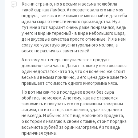
Как ни странно, но я весьма и весьма полюбила
такой сыр как Ламбер. А посоветовала его мне моя
подруга, так как я все никак не могла найти для себя
идеала сыра отечественного производства. Ну а
тут мне этот вариант очень даже понравился, ведь
у него и вид интересный - в виде небольшого шара,
да и вкусовые качества просто отменные. И я в нем
сразу же чувствую вкус натурального молока, а
вовсе не различных заменителей.
А потому мы теперь покупаем этот продукт
довольно-таки часто. Да вот только у него оказался
один недостаток - это то, что он конечно же стоит
весьма и весьма прилично, и его цена даже заметно
превышает стоимость одного килограмма мяса.
Но вот мы как-то в последнее время без сыра
обойтись не можем. А потому, как не стараемся
экономить и покупать его по различным товарным
акциям, но вот это, к сожалению, удается далеко
не всегда. И обычно этот вид молочного продукта,
о котором я излагаю в своем отзыве, стоит порядка
восьмиста рублей за один килограмм. А это ведь
приличная сумма.