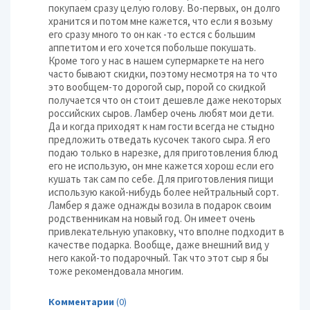
покупаем сразу целую голову. Во-первых, он долго
хранится и потом мне кажется, что если я возьму
его сразу много то он как -то естся с большим
аппетитом и его хочется побольше покушать.
Кроме того у нас в нашем супермаркете на него
часто бывают скидки, поэтому несмотря на то что
это вообщем-то дорогой сыр, порой со скидкой
получается что он стоит дешевле даже некоторых
российских сыров. Ламбер очень любят мои дети.
Да и когда приходят к нам гости всегда не стыдно
предложить отведать кусочек такого сыра. Я его
подаю только в нарезке, для приготовления блюд
его не использую, он мне кажется хорош если его
кушать так сам по себе. Для приготовления пищи
использую какой-нибудь более нейтральный сорт.
Ламбер я даже однажды возила в подарок своим
родственникам на новый год. Он имеет очень
привлекательную упаковку, что вполне подходит в
качестве подарка. Вообще, даже внешний вид у
него какой-то подарочный. Так что этот сыр я бы
тоже рекомендовала многим.
Комментарии
(0)