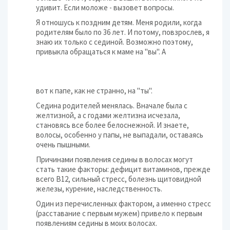
удивит. Если моложе - вызовет вопросы.
Я отношусь к поздним детям. Меня родили, когда
родителям было по 36 лет. И потому, повзрослев, я
знаю их только с сединой. Возможно поэтому,
привыкла обращаться к маме на "вы". А
вот к папе, как не странно, на "ты".
Седина родителей менялась. Вначале была с
желтизной, а с годами желтизна исчезала,
становясь все более белоснежной. И знаете,
волосы, особенно у папы, не выпадали, оставаясь
очень пышными.
Причинами появления седины в волосах могут
стать такие факторы: дефицит витаминов, прежде
всего В12, сильный стресс, болезнь щитовидной
железы, курение, наследственность.
Один из перечисленных фактором, а именно стресс
(расставание с первым мужем) привело к первым
появлениям седины в моих волосах.