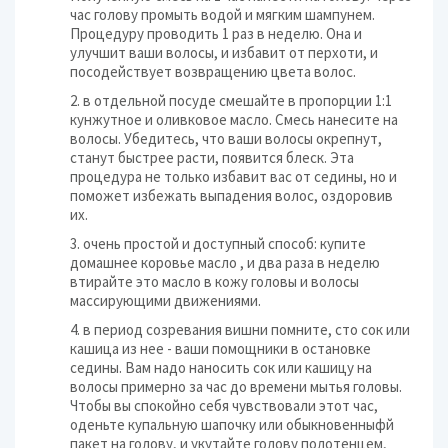
час голову промыть водой и мягким шампунем.
Процедуру проводить 1 раз в неделю. Она и
улучшит ваши волосы, и избавит от перхоти, и
посодействует возвращению цвета волос.
2. в отдельной посуде смешайте в пропорции 1:1
кунжутное и оливковое масло. Смесь нанесите на
волосы. Убедитесь, что ваши волосы окрепнут,
станут быстрее расти, появится блеск. Эта
процедура не только избавит вас от седины, но и
поможет избежать выпадения волос, оздоровив
их.
3. очень простой и доступный способ: купите
домашнее коровье масло , и два раза в неделю
втирайте это масло в кожу головы и волосы
массирующими движениями.
4. в период созревания вишни помните, сто сок или
кашица из нее - ваши помощники в остановке
седины. Вам надо наносить сок или кашицу на
волосы примерно за час до времени мытья головы.
Чтобы вы спокойно себя чувствовали этот час,
оденьте купальную шапочку или обыкновенныфй
пакет на голову, и укутайте голову полотенцем,