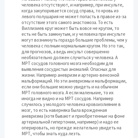
человека отсутствуют, и например, при инсульте,
когда закупоривается сосуд справа, то кровь из
левого полушария не может попасть в правое из-за
отсутствие этого самого анастомоза. То есть
Виллизиев круг может быть вовсе не кругом, то
есть не быть замкнутым, и у человека при инсульте
могут возникнуть гораздо большие проблемы, чем у
человека с полным нормальным кругом. Но это так,
для прогнозов, а ведь инсульт совершенно
необязательно должен случиться у человека. А
МРТ сосудов головного мозга необходим для
выявления сосудистых аномалий. Опасных для
жизни. Например аневризм и артерио-венозной
мальформаций. Но эти аневризмы и мальформации,
если они большие можно увидеть и на обычном
МРТ головного мозга. А если маленькие, то их
иногда не видно и на МРТ сосудов. Например
случилось у молодого человека кровоизлияние в
мозг, то есть наверняка была врожденная
аневризма (хотя бывают и приобретенные на фоне
артериальной гипертонии, например) и надо ее
оперировать, но прежде желательно увидеть на
МРТ, чтобы знать куда лезть.