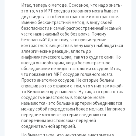
Итак, теперь о методе. Основное, что надо знать -
это то, что МРТ сосудов головного мозга бывает
двух видов - это бесконтрастное и контрастное.
Именно бесконтрастный метод, в виду своей
безопасности и самый распространенный и самый
часто назначаемый себе без врача. Почему
безопасный? Да потому, что при введение
контрастного вещества в вену могут наблюдаться
аллергические реакции, вплоть до
анафилактического шока, так что судите сами. Но
иногда он необходим, когда бесконтрастное
обследование не видит патологии сосудов. Итак,
что показывает МРТ сосудов головного мозга.
Просто анатомию сосудов. Некоторые больны
спрашивают со страхом о том, что у них там какой-
то Виллизиев круг нашелся. Ну так, это просто так
сосудистые анастомозы в головном мозге
называются - это большие артерии объединяются
между собой посредством более мелких. Например
передние мозговые артерии соединяются
поперечным анастомозом - передней
соединительной артерией.
Но бывает такое, что некоторые анастомозы у