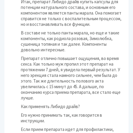
Итак, препарат Либидо драйв купить капсулы для
потенции натурального состава, и основным его
компонентом является панты марала. Она помогает
справится не только с воспалительным процессом,
но и восстанавливать все функции.
В составе не только панты марала, но еще и такие
компоненты, как родиола розовая, Зимолюбка,
сушеница топяная и так далее. Компоненты
довольно интересные.
Препарат отлично повышает ощущения, во время
секса. Как только муж пропил этот препарат на
протяжении 7 дней, я увидела первый результат. У
него эрекция стала намного сильнее, чем была до
этого. Так же длительность полового акта
увеличилась с 15 минут до 45. А дальше, по
окончанию курса приема препарата, все стало еще
лучше.
Как применять Либидо драйв?
Его нужно принимать так, как говорится в
инструкции.
Если прием препарата идет для профилактики,