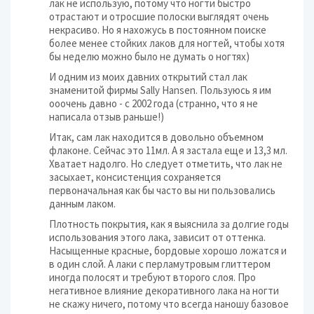
лак не использую, потому что ногти быстро
отрастают и отросшие полоски выглядят очень
некрасиво. Но я нахожусь в постоянном поиске
более менее стойких лаков для ногтей, чтобы хотя
бы неделю можно было не думать о ногтях)
И одним из моих давних открытий стал лак
знаменитой фирмы Sally Hansen. Пользуюсь я им
ооочень давно - с 2002 года (странно, что я не
написала отзыв раньше!)
Итак, сам лак находится в довольно объемном
флаконе. Сейчас это 11мл. А я застала еще и 13,3 мл.
Хватает надолго. Но следует отметить, что лак не
засыхает, консистенция сохраняется
первоначальная как бы часто вы ни пользовались
данным лаком.
Плотность покрытия, как я выяснила за долгие годы
использования этого лака, зависит от оттенка.
Насыщенные красные, бордовые хорошо ложатся и
в один слой. А лаки с перламутровым глиттером
иногда полосят и требуют второго слоя. Про
негативное влияние декоративного лака на ногти
не скажу ничего, потому что всегда наношу базовое