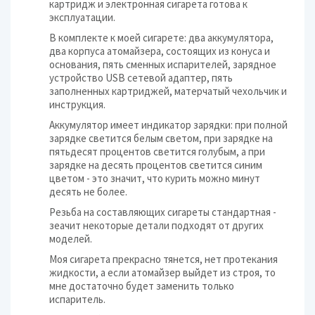
картридж и электронная сигарета готова к
эксплуатации.
В комплекте к моей сигарете: два аккумулятора,
два корпуса атомайзера, состоящих из конуса и
основания, пять сменных испарителей, зарядное
устройство USB сетевой адаптер, пять
заполненных картриджей, матерчатый чехольчик и
инструкция.
Аккумулятор имеет индикатор зарядки: при полной
зарядке светится белым светом, при зарядке на
пятьдесят процентов светится голубым, а при
зарядке на десять процентов светится синим
цветом - это значит, что курить можно минут
десять не более.
Резьба на составляющих сигареты стандартная -
зеачит некоторые детали подходят от других
моделей.
Моя сигарета прекрасно тянется, нет протекания
жидкости, а если атомайзер выйдет из строя, то
мне достаточно будет заменить только
испаритель.