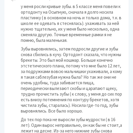
у меня росли кривые зубы. в 5 классе меня повели к
ортодонту на Осыпную, сначала я долго носила
пластинку ( в основном на ночь и только дома, т.к. в
школе ее одевать я стеснялась). ухаживать за ней
нужно тщательно, их у меня было несколько, одна
сменяла другую. Точные временные рамки я не
помню, была маленькая.
Зубы выровнялись, затем подросли другие и зубы
снова сбились в кучу. Ортодонт сказала, что нужны
брекеты. Это был мой кошмар. Больше конечно
этстетического плана, потому что мне было 12 лет,
за подружками вовсю мальчишки ухаживали, а кому
я такая саблезубая нужна была? Но так же они не
очень удобны, туда забивается пища,
периодически вылезают скобы и царапают щеку,
трудно прочистить зубы ( к слову, у меня до сих пор
есть внизу потемнения по контуру брекетов, хотя
чистила зубы, старалась). Носила где-то год, зубы
выровнялись. Все было хорошо.
До тех пор пока не выросли зубы мудрости ( в 16
лет). Один вырос неправильно, он как бы не стоит,а
лежит на десне. Из-за него нижние зубы снова