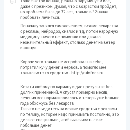
Тоже быстро кончал, реально пару минут и все,
даже с презиком. Думал, что с возрастом пройдет,
но проблема была до 32 лет, только в 32 начал
пробовать лечиться.
Поначалу занялся самолечением, всякие лекарства
с рекламы, нейродоз, сиалис и тд, потом народную
медицину, ничего не помогало или давало
незначительный эффект, столько денег на ветер
выкинул
Короче чего только не испробовал на себе,
потратил кучу денег и нервов, а помогло мне
только вот это средство - http://ruinfnos.ru
Кстати любому по карману и дает результат без
долгих применений. А спустя примерно месяц
лечения все нормализовалось и теперь уже больше
года обхожусь без лекарств
Так что не ведитесь на всякие средства с рекламы
по телику, которые надо принимать постоянно, это
делают специально, чтоб выкачивать с вас
побольше денег.