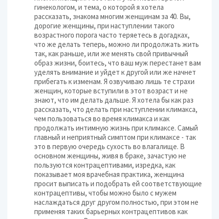
гинекологом, и тема, о которой я хотела
рассказать, знакома многим женщинам за 40. Вы,
дорогие женщины, при наступлении такого
возрастного порога часто теряетесь в догадках,
что же делать теперь, можно ли продолжать жить
так, как раньше, или же менять свой привычный
образ жизни, боитесь, что ваш муж перестанет вам
уделять внимание и уйдет к другой или же начнет
прибегать к изменам. Я озвучиваю лишь те страхи
женщин, которые вступили в этот возраст и не
знают, что им делать дальше. Я хотела бы как раз
рассказать, что делать при наступлении климакса,
чем пользоваться во время климакса и как
продолжать интимную жизнь при климаксе. Самый
главный и неприятный симптом при климаксе - так
это в первую очередь сухость во влагалище. В
основном женщины, живя в браке, зачастую не
пользуются контрацептивами, изредка, как
показывает моя врачебная практика, женщина
просит выписать и подобрать ей соответствующие
контрацептивы, чтобы можно было с мужем
наслаждаться друг другом полностью, при этом не
применяя таких барьерных контрацептивов как