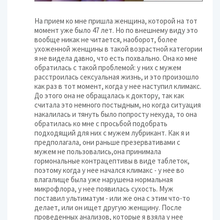
На прием ко мне пришла женщина, которой на тот
момент уже было 47 лет. Но по внешнему виду это
вообще никак не читается, наоборот, более
ухоженной женщины в такой возрастной категории
я не видела давно, что есть похвально. Она ко мне
обратилась с такой проблемой: у них с мужем
расстроилась сексуальная жизнь, и это произошло
как раз в тот момент, когда у нее наступил климакс.
До этого она не обращалась к доктору, так как
считала это немного постыдным, но когда ситуация
накалилась и тянуть было попросту некуда, то она
обратилась ко мне с просьбой подобрать
подходящий для них с мужем лубрикант. Как я и
предполагала, они раньше презервативами с
мужем не пользовались,она принимала
гормональные контрацептивы в виде таблеток,
поэтому когда у нее начался климакс - у нее во
влагалище была уже нарушена нормальная
микрофлора, у нее появилась сухость. Муж
поставил ультиматум - или же она с этим что-то
делает, или он ищет другую женщину. После
проведенных анализов, которые я взяла у нее