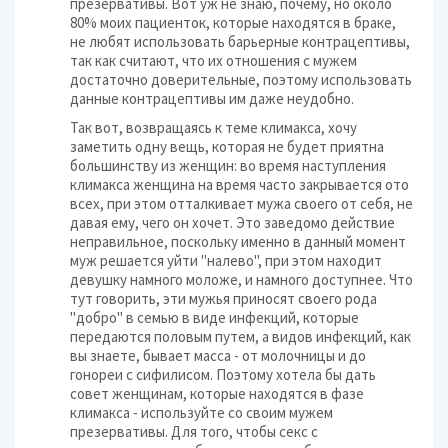
презервативы. Вот уж не знаю, почему, но около
80% моих пациенток, которые находятся в браке,
не любят использовать барьерные контрацептивы,
так как считают, что их отношения с мужем
достаточно доверительные, поэтому использовать
данные контрацептивы им даже неудобно.
Так вот, возвращаясь к теме климакса, хочу
заметить одну вещь, которая не будет приятна
большинству из женщин: во время наступления
климакса женщина на время часто закрывается ото
всех, при этом отталкивает мужа своего от себя, не
давая ему, чего он хочет. Это заведомо действие
неправильное, поскольку именно в данный момент
муж решается уйти "налево", при этом находит
девушку намного моложе, и намного доступнее. Что
тут говорить, эти мужья приносят своего рода
"добро" в семью в виде инфекций, которые
передаются половым путем, а видов инфекций, как
вы знаете, бывает масса - от молочницы и до
гонореи с сифилисом. Поэтому хотела бы дать
совет женщинам, которые находятся в фазе
климакса - используйте со своим мужем
презервативы. Для того, чтобы секс с