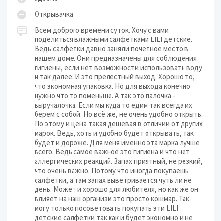
Открывачка
Всем доброго времени суток. Хочу с вами
поделиться влажными салфетками LILI детские.
Ведь салфетки давно заняли почётное место в
нашем доме. Они предназначены для соблюдения
гигиены, если нет возможности использовать воду
и так далее. И это прелестный выход. Хорошо то,
что экономная упаковка. Но для выхода конечно
нужно что то поменьше. А так это палочка -
выручалочка. Если мы куда то едим так всегда их
берем с собой. Но всё же, не очень удобно открыть.
По этому и цена такая дешёвая в отличии от других
марок. Ведь, хоть и удобно будет открывать, так
будет и дороже. Для меня именно эта марка лучше
всего. Ведь самое важное это гигиена и что нет
аллергических реакций. Запах приятный, не резкий,
что очень важно. Потому что иногда покупаешь
салфетки, а там запах выветривается чуть ли не
день. Может и хорошо для любителя, но как же он
влияет на наш организм это просто кошмар. Так
могу только посоветовать покупать эти LILI
детские салфетки так как и будет экономно и не