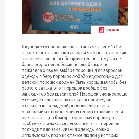
Я купила этот порошок по акции в магазине 2+1 и
после этого начала пользоваться им постоянно,так
на витрине он не особо приметен поэтому я и не
брала его,но попробовав не ошиблась и не
пожалела о своем выборе порошка.Для взрослой
одежды я беру порошок любой недорогой,но для
детской порошок должен быть хорошим,чтобы без
резкого запаха..этот порошок вообще без
запаха,чтоб без красителей.Порошок очень хорошо
отстирует сложные пятна,вот к примеру он
отстирал шоколад.мой ребенок еще очень
маленький и с проблемой пятен мы сталкивыемся
очегнь часто,но благоря хорошему порошку эта
проблема становится легкостью. этот порошок
подходит для замачивания одежды.можно
использовать порошок также людям у которых