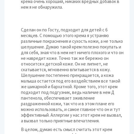
крема очень хороший, никаких вредных добавок в
нем я не обнаружила.
Сделан он по Госту, подходит для детей с 6
месяцев. С помощью этого крема я устраняю
различные покраснения и сухость кожи, а не только
шелушение. Думаю такой крем полезно покупать и
для себя, зная что в нем нет ничего плохого и что он
не навредит коже. Точно так же бережно он
относится к детской коже. Он не липнет, не
скатывается, мгновенно впитывается в кожу.
Шелушение постепенно прекращается, а кожа
малыша остается под его воздействием все такой
же шикарной и бархатной. Кроме того, этот крем
подходит под подгузник, ведь наличие в нем Д
пантенола, обеспечивает зживление
раздраженной кожи, так что и в этом плане его
можно использовать, и самое главное что он и тут
эффективный. Аллергии у нас этот крем не вызвал,
а вызвал только приятные впечатления.
В целом, думаю есть смысл считать этот крем