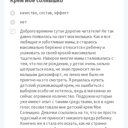
Крем мое солнышко
качество, состав, эффект
нет
Доброго времени суток дорогие читатели! Не так
давно появилась на свет моя малышка. Как и все
любящие и заботливые мамы, я стараюсь
максимально бережно относится к ребенку и
ухаживать за своей крохой максимально
тщательно. Наверое многие мамы сталкивались с
тем, что после рождения, у деток очень сильно
шелушиться кожа, не знаю приносит ли он
малышам дискомфорт, но лично мне было не
приятно на это смотреть. Я решилась купить
детский ухаживающий крем, но ошибиться с
выбором особо не хотелось, ведь в магазинах их
сейчас огромное количество. Подружки которые
уже имеют опыт с такими средствами, все в один
голос посоветовали мне детский крем Мое
Солнышко. Девочки ссылались на то, что он просто
чудесный и не приносит никакого вреда ребенку.
Конечно же я стала его искать, как ни странно