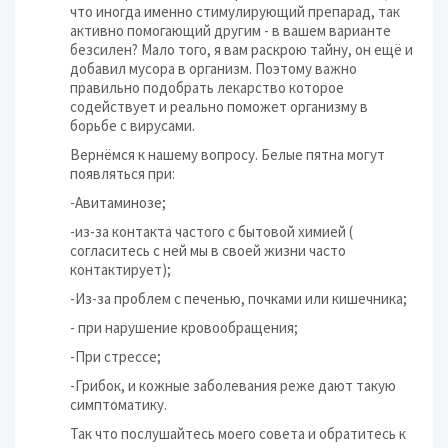
что иногда именно стимулирующий препарад, так
активно помогающий другим - в вашем варианте
безсилен? Мало того, я вам раскрою тайну, он ещё и
добавил мусора в организм. Поэтому важно
правильно подобрать лекарство которое
содействует и реально поможет организму в
борьбе с вирусами.
Вернёмся к нашему вопросу. Белые пятна могут
появляться при:
-Авитаминозе;
-из-за контакта частого с бытовой химией (
согласитесь с ней мы в своей жизни часто
контактирует);
-Из-за проблем с печенью, почками или кишечника;
- при нарушение кровообращения;
-При стрессе;
-Грибок, и кожные заболевания реже дают такую
симптоматику.
Так что послушайтесь моего совета и обратитесь к