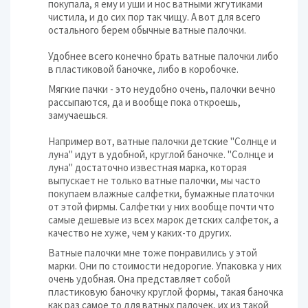
покупала, я ему и уши и нос ватными жгутиками
чистила, и до сих пор так чищу. А вот для всего
остального берем обычные ватные палочки.
Удобнее всего конечно брать ватные палочки либо
в пластиковой баночке, либо в коробочке.
Мягкие пачки - это неудобно очень, палочки вечно
рассыпаются, да и вообще пока откроешь,
замучаешься.
Например вот, ватные палочки детские "Солнце и
луна" идут в удобной, круглой баночке. "Солнце и
луна" достаточно известная марка, которая
выпускает не только ватные палочки, мы часто
покупаем влажные салфетки, бумажные платочки
от этой фирмы. Салфетки у них вообще почти что
самые дешевые из всех марок детских салфеток, а
качество не хуже, чем у каких-то других.
Ватные палочки мне тоже понравились у этой
марки. Они по стоимости недорогие. Упаковка у них
очень удобная. Она представляет собой
пластиковую баночку круглой формы, такая баночка
как раз самое то для ватных палочек, их из такой