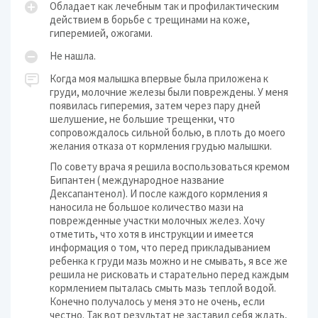
Обладает как лечебным так и профилактическим
действием в борьбе с трещинами на коже,
гиперемией, ожогами.
Не нашла.
Когда моя малышка впервые была приложена к
груди, молочние железы были повреждены. У меня
появилась гиперемия, затем через пару дней
шелушение, не большие трещенки, что
сопровождалось сильной болью, в плоть до моего
желания отказа от кормления грудью малышки.
По совету врача я решила воспользоваться кремом
Бипантен ( международное название
Дексапантенол). И после каждого кормления я
наносила не большое количество мази на
поврежденные участки молочных желез. Хочу
отметить, что хотя в инструкции и имеется
информация о том, что перед прикладыванием
ребенка к груди мазь можно и не смывать, я все же
решила не рисковать и старательно перед каждым
кормлением пыталась смыть мазь теплой водой.
Конечно получалось у меня это не очень, если
честно. Так вот результат не заставил себя ждать,