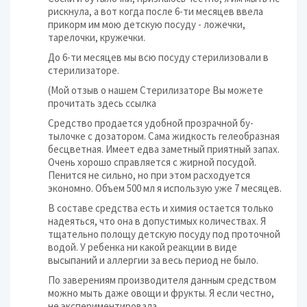
рискнула, а вот когда после 6-­ти месяцев ввела
прикорм им мою детскую ­посуду - ложечки,
тарелочки, кружечки.
До 6-ти месяцев мы всю посуду стерилизов­али в
стерилизаторе.
(Мой отзыв о нашем Стерилизаторе Вы можете
прочитать здесь ссылка
Средство продается удобной прозрачной бу­
тылочке с дозатором. Сама жидкость гелео­бразная
бесцветная. Имеет едва заметный ­приятный запах.
Очень хорошо справляется­ с жирной посудой.
Пенится не сильно, но­ при этом расходуется
экономно. Объем 50­0 мл я использую уже 7 месяцев.
В составе средства есть и химия остается­ только
надеяться, что она в допустимых ­количествах. Я
тщательно полощу детскую ­посуду под проточной
водой. У ребенка ни­ какой реакции в виде
высыпаний и аллерг­ии за весь период не было.
По заверениям производителя данным средс­твом
можно мыть даже овощи и фрукты. Я е­сли честно,
не экспериментировала.