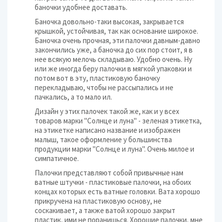
баночки удобнее доставать.
Баночка довольно-таки высокая, закрывается
крышкой, устойчивая, так как основание широкое.
Баночка очень прочная, эти палочки давным-давно
закончились уже, а баночка до сих пор стоит, я в
нее всякую мелочь складываю. Удобно очень. Ну
или же иногда беру палочки в мягкой упаковки и
потом вот в эту, пластиковую баночку
перекладываю, чтобы не рассыпались и не
пачкались, а то мало ил.
Дизайн у этих палочек такой же, как и у всех
товаров марки "Солнце и луна" - зеленая этикетка,
на этикетке написано название и изображен
малыш, такое оформление у большинства
продукции марки "Солнце и луна". Очень милое и
симпатичное.
Палочки представляют собой привычные нам
ватные штучки - пластиковые палочки, на обоих
концах которых есть ватные головки. Вата хорошо
прикручена на пластиковую основу, не
соскакивает, а также ватой хорошо закрыт
пластик, ими не поранишься. Хорошие палочки, мне