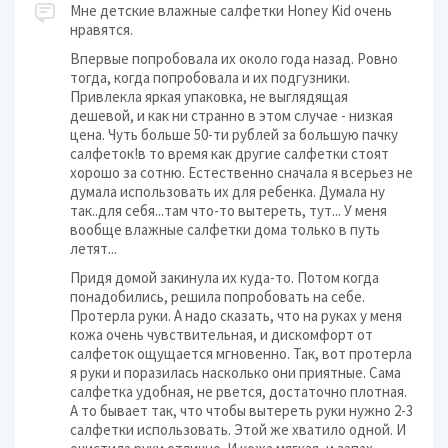
Мне детские влажные салфетки Honey Kid очень
нравятся.
Впервые попробовала их около года назад. Ровно
тогда, когда попробовала и их подгузники.
Привлекла яркая упаковка, не выглядящая
дешевой, и как ни странно в этом случае - низкая
цена. Чуть больше 50-ти рублей за большую пачку
салфеток!в то время как другие салфетки стоят
хорошо за сотню. Естественно сначала я всерьез не
думала использовать их для ребенка. Думала ну
так..для себя...там что-то вытереть, тут... У меня
вообще влажные салфетки дома только в путь
летят...
Придя домой закинула их куда-то. Потом когда
понадобились, решила попробовать на себе.
Протерла руки. А надо сказать, что на руках у меня
кожа очень чувствительная, и дискомфорт от
салфеток ощущается мгновенно. Так, вот протерла
я руки и поразилась насколько они приятные. Сама
салфетка удобная, не рвется, достаточно плотная.
А то бывает так, что чтобы вытереть руки нужно 2-3
салфетки использовать. Этой же хватило одной. И