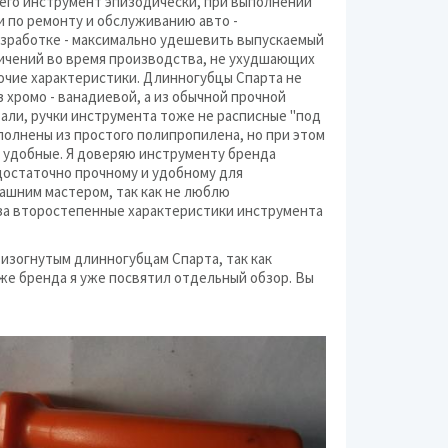
его инструмент эпизодически, при выполнении
 и по ремонту и обслуживанию авто -
азработке - максимально удешевить выпускаемый
ничений во время производства, не ухудшающих
бочие характеристики. Длинногубцы Спарта не
 хромо - ванадиевой, а из обычной прочной
али, ручки инструмента тоже не расписные "под
полнены из простого полипропилена, но при этом
о удобные. Я доверяю инструменту бренда
достаточно прочному и удобному для
ашним мастером, так как не люблю
за второстепенные характеристики инструмента
изогнутым длинногубцам Спарта, так как
же бренда я уже посвятил отдельный обзор. Вы