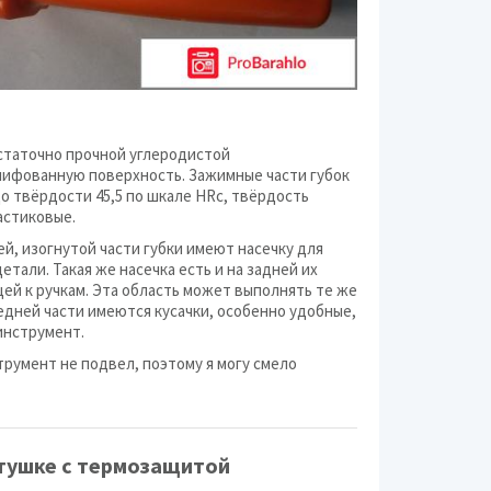
остаточно прочной углеродистой
лифованную поверхность. Зажимные части губок
о твёрдости 45,5 по шкале HRc, твёрдость
астиковые.
ей, изогнутой части губки имеют насечку для
тали. Такая же насечка есть и на задней их
ей к ручкам. Эта область может выполнять те же
едней части имеются кусачки, особенно удобные,
 инструмент.
трумент не подвел, поэтому я могу смело
атушке с термозащитой