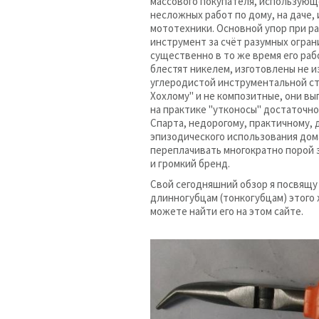
массового покупателя, использующ
несложных работ по дому, на даче,
мототехники. Основной упор при р
инструмент за счёт разумных огра
существенно в то же время его ра
блестят никелем, изготовлены не из
углеродистой инструментальной ст
Хохлому" и не композитные, они вы
на практике "утконосы" достаточн
Спарта, недорогому, практичному, 
эпизодического использования дом
переплачивать многократно порой 
и громкий бренд.
Свой сегодняшний обзор я посвящу 
длинногубцам (тонкогубцам) этого 
можете найти его на этом сайте.