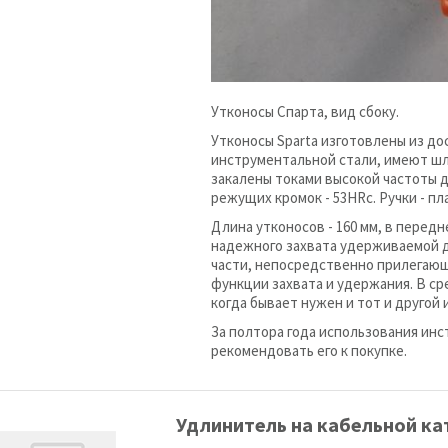
Утконосы Спарта, вид сбоку.
Утконосы Sparta изготовлены из д
инструментальной стали, имеют ш
закалены токами высокой частоты д
режущих кромок - 53HRc. Ручки - пл
Длина утконосов - 160 мм, в передн
надежного захвата удерживаемой де
части, непосредственно прилегающ
функции захвата и удержания. В ср
когда бывает нужен и тот и другой
За полтора года использования инс
рекомендовать его к покупке.
Удлинитель на кабельной к