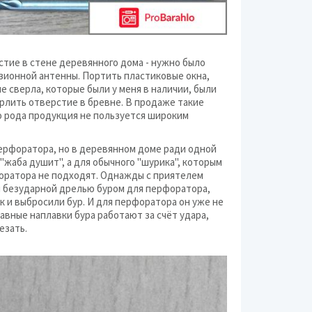
Видео
Канцелярские издел
Кронштейны
тие в стене деревянного дома - нужно было
зионной антенны. Портить пластиковые окна,
Медицинское обору
е сверла, которые были у меня в наличии, были
рлить отверстие в бревне. В продаже такие
Музыкальные инстр
о рода продукция не пользуется широким
Оборудование для 
перфоратора, но в деревянном доме ради одной
"жаба душит", а для обычного "шурика", которым
форатора не подходят. Однажды с приятелем
Офисная техника
 безударной дрелью буром для перфоратора,
ак и выбросили бур. И для перфоратора он уже не
Портативная аудиот
авные наплавки бура работают за счёт удара,
езать.
Промышленное обор
Разное (техника)
Средства связи