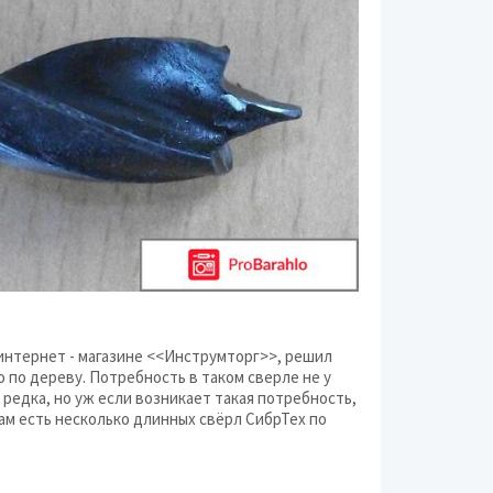
Строительный инстр
Техника для дачи
Фото и оптика
Электронные прибо
 интернет - магазине <<Инструмторг>>, решил
о по дереву. Потребность в таком сверле не у
 редка, но уж если возникает такая потребность,
Там есть несколько длинных свёрл СибрТех по