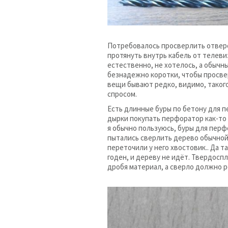
Потребовалось просверлить отверс
протянуть внутрь кабель от телеви
естественно, не хотелось, а обычны
безнадежно коротки, чтобы просве
вещи бывают редко, видимо, таког
спросом.
Есть длинные буры по бетону для 
дырки покупать перфоратор как-то 
я обычно пользуюсь, буры для пер
пытались сверлить дерево обычной
переточили у него хвостовик.. Да т
годен, и дереву не идёт. Твердоспл
дробя материал, а сверло должно р