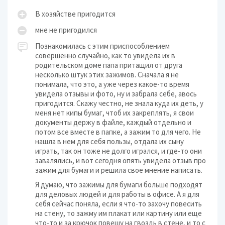
В хозяйстве пригодится
мне не пригодился
Познакомилась с этим приспособлением
совершенно случайно, как то увидела их в
родительском доме папа притащил от друга
несколько штук этих зажимов. Сначала я не
понимала, что это, а уже через какое-то время
увидела отзывы и фото, ну и забрала себе, авось
пригодится. Скажу честно, не знала куда их деть, у
меня нет кипы бумаг, чтоб их закреплять, я свои
документы держу в файле, каждый отдельно и
потом все вместе в папке, а зажим то для чего. Не
нашла в нем для себя пользы, отдала их сыну
играть, так он тоже не долго игрался, и где-то они
завалялись, и вот сегодня опять увидела отзыв про
зажим для бумаги и решила свое мнение написать.
Я думаю, что зажимы для бумаги больше подходят
для деловых людей и для работы в офисе. А я для
себя сейчас поняла, если я что-то захочу повесить
на стену, то зажму им плакат или картину или еще
что-то и за крючок повешу на гвоздь в стене, и то с