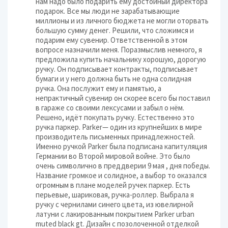
нам надо было подарить ему достойный директора
подарок. Все мы люди не зарабатывающие
миллионы и из личного бюджета не могли оторвать
большую сумму денег. Решили, что сложимся и
подарим ему сувенир. Ответственной в этом
вопросе назначили меня. Поразмыслив немного, я
предложила купить начальнику хорошую, дорогую
ручку. Он подписывает контракты, подписывает
бумаги и у него должна быть не одна солидная
ручка. Она послужит ему и памятью, а
непрактичный сувенир он скорее всего бы поставил
в гараже со своими лексусами и забыл о нём.
Решено, идёт покупать ручку. Естественно это
ручка паркер. Parker— один из крупнейших в мире
производитель письменных принадлежностей.
Именно ручкой Parker была подписана капитуляция
Германии во Второй мировой войне. Это было
очень символично в преддверии 9 мая , дня победы.
Название громкое и солидное, а выбор то оказался
огромным в плане моделей ручек паркер. Есть
перьевые, шариковая, ручка-роллер. Выбрала я
ручку с чернилами синего цвета, из ювелирной
латуни с лакированным покрытием Parker urban
muted black gt. Дизайн с позолоченной отделкой