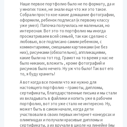
Наше первое портфолио было не по формату, да и
у многих тоже, не знали еще что же это такое.
Собрали просто кое-какие домашние фотографии,
оформили, ребенок подписал (к первому классу
уже умел). Папочка получилась не маленькая, но
интересная. Вот это-то портфолио мы иногда
просматриваем всей семьей, так как сделано с
любовью, все подписано самим ребенком, с
комментариями, смешными картинками (не без
них), рисунками (обязательно), аппликациями,
какие были на тот год. Грамот на то время у нас не
было никаких, вложить , кроме фотографий и
рисунков было нечего. Ну уж что было! Так вот его
то, я буду хранить!
А вот когда все поняли что же нужно для
настоящего портфолио – грамоты, дипломы,
сертификаты, благодарственные письма и мы стали
их вкладывать в файлики и копить уже в рабочем
портфолио, вот это уже стало не интересно. Ну,
может быть в самом начале, когда дети
участвовали в своих первых интернет-конкурсах и
олимпиадах и получали красивые дипломы и
сертификаты, а их вручали в школе на линейке (мы