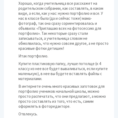
Хорошо, когда учительница все расскажет на
родительском собрании, как составлять, в каком
виде, а если, как у нас: нужно портфолио и все. У
нас в классе была (да и сейчас тоже) мама-
фотограф, так она сразу сориентировалась и
объявила: «Приглашаю всех на фотосессию для
портфолио». Так некоторые сразу стали
записываться, а учительница словом не
обмолвилась, что нужно совсем другое, а не просто
красивые фотки детишек!
Итак портфолио.
Купите пластиковую папку, лучше потолще (к 4
классу из нее все будет вываливаться, если купите
маленькую), в нее вы будете вставлять файлы с
материалами.
В интернете очень много красивых заготовок для
портфолио учеников начальной школы, можно
просто распечатать, что они предлагают, а можно
просто составлять из того, что есть, самим
оформлять в фоторедакторе.
Отвлекусь.