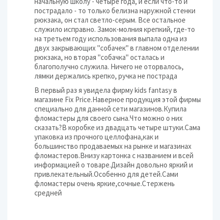
начальную школу - четыре года, и если что-то и
пострадало - то только белизна наружной стенки
рюкзака, он стал светло-серым. Все остальное
служило исправно. Замок-молния крепкий, где-то
на третьем году использования выпала одна из
двух закрывающих "собачек" в главном отделении
рюкзака, но вторая "собачка" осталась и
благополучно служила. Ничего не оторвалось,
лямки держались крепко, ручка не пострада
В первый раз я увидела фирму kids fantasy в
магазине Fix Price.Наверное продукция этой фирмы
специально для данной сети магазинов.Купила
фломастеры для своего сына.Что можно о них
сказать?В коробке из двадцать четыре штуки.Сама
упаковка из прочного целлофана,как и
большинство продаваемых на рынке и магазинах
фломастеров.Внизу картонка с названием и всей
информацией о товаре.Дизайн довольно яркий и
привлекательный.Особенно для детей.Сами
фломастеры очень яркие,сочные.Стержень
средней