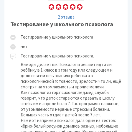
2 отзыва
Тестирование у школьного психолога
Тестирование у школьного психолога
нет
Тестирование у школьного психолога.
Выводы делает шк.Психолог и решает идти ли
ребёнку в 1 класс в этом году или следующем и
дело совсем не в знаниях ребёнка а в
психологической готовности, зрелости что ли, ещё
смотрят на утомляемость и прочие мелочи.
Как психолог из гор.психолог.пед.мед.службы
говорит, что деток стараются отдавать в школу
чтобы им в апреле было 7. Т.к. программы сложные,
от утомляемости нервные стрессы и болезни.
Большая часть отдаёт детей после 7 лет.
Нам вот например психолог дала один из тестов:
чёрно-белый рисунок домиков разных, небольшие
кустарники, маленький дворик. Вопрос: придумай