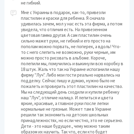
не гибкий.
Мне с Украины в подарок, как-то, привезли
пластилин и краски для ребенка. Я сначала
удивилась зачем, мол у нас есть эта фирма, а потом
увидела, что отличия есть. На привезенном
цветовая гамма другая. А сам пластилин очень
сильно мажет руки, не гибкий и его просто на
пополам можно порвать, не поперек, а вдоль! Что-
то с него слепить не возможно, руки черные, им
можно просто рисовать в альбоме. Короче,
полепили мы, помучились и выкинули всю коробку в
18 штук. Жаль что так на Украине испоганили нашу
фирму "Луч". Либо мои гости реально нарвались на
подделку. Сейчас пишу и думаю, нужно было не
пожалеть и проверить этот пластилин на качество.
Мы на следующий день сходили и купили ребенку
наш "Луч", отличие налицо. И лепиться и цвета
яркие, красивые, а главное руки после лепки
нормальные не грязные. Может там в Украине
решили так экономить на детских школьных
принадлежностях, но если честно, это не серьезно.
Дети - это наше будущее., чему можно таким
образом их научить. Так что, если кто будет