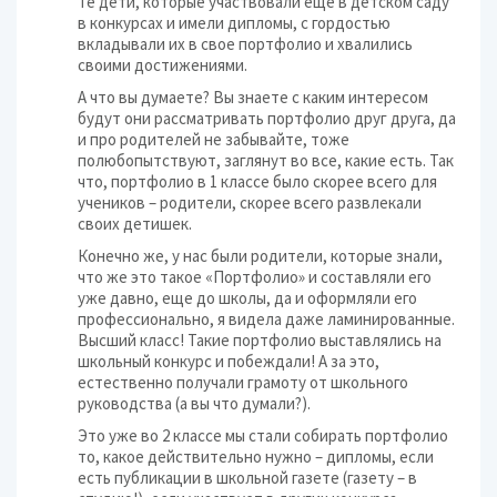
Те дети, которые участвовали еще в детском саду
в конкурсах и имели дипломы, с гордостью
вкладывали их в свое портфолио и хвалились
своими достижениями.
А что вы думаете? Вы знаете с каким интересом
будут они рассматривать портфолио друг друга, да
и про родителей не забывайте, тоже
полюбопытствуют, заглянут во все, какие есть. Так
что, портфолио в 1 классе было скорее всего для
учеников – родители, скорее всего развлекали
своих детишек.
Конечно же, у нас были родители, которые знали,
что же это такое «Портфолио» и составляли его
уже давно, еще до школы, да и оформляли его
профессионально, я видела даже ламинированные.
Высший класс! Такие портфолио выставлялись на
школьный конкурс и побеждали! А за это,
естественно получали грамоту от школьного
руководства (а вы что думали?).
Это уже во 2 классе мы стали собирать портфолио
то, какое действительно нужно – дипломы, если
есть публикации в школьной газете (газету – в