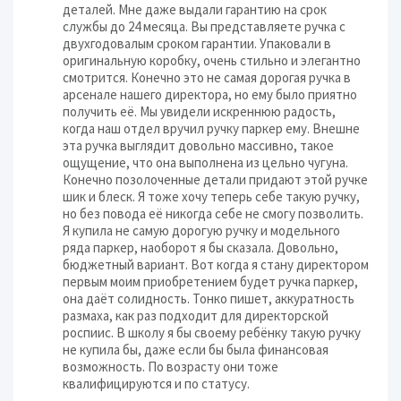
деталей. Мне даже выдали гарантию на срок
службы до 24 месяца. Вы представляете ручка с
двухгодовалым сроком гарантии. Упаковали в
оригинальную коробку, очень стильно и элегантно
смотрится. Конечно это не самая дорогая ручка в
арсенале нашего директора, но ему было приятно
получить её. Мы увидели искреннюю радость,
когда наш отдел вручил ручку паркер ему. Внешне
эта ручка выглядит довольно массивно, такое
ощущение, что она выполнена из цельно чугуна.
Конечно позолоченные детали придают этой ручке
шик и блеск. Я тоже хочу теперь себе такую ручку,
но без повода её никогда себе не смогу позволить.
Я купила не самую дорогую ручку и модельного
ряда паркер, наоборот я бы сказала. Довольно,
бюджетный вариант. Вот когда я стану директором
первым моим приобретением будет ручка паркер,
она даёт солидность. Тонко пишет, аккуратность
размаха, как раз подходит для директорской
роспиис. В школу я бы своему ребёнку такую ручку
не купила бы, даже если бы была финансовая
возможность. По возрасту они тоже
квалифицируются и по статусу.