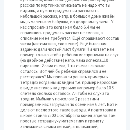
рассказ по картинке.*описывать не надо что ты
видишь, а нужно придумать и рассказать
небольшой рассказ, напр. в большом доме живём
мы, в маленьком бабушка, во дворе мы гуляем... У
нас спросили это когда нам было 6,4 мы не
справились придумать рассказ не смогли, а
описание им не требуется. Ещё спрашивают состав
числа (математика, сложение). Ещё было нам
задание: дали чистый лист бумаги!!! и читает нам
пример только чтобы ребёнок воспринимал на слух
(на двойное действие) напр. мама испекла...10
пирожков, 2 сама съела, 1 ты съела= сколько
осталось. Вот чей бы ребёнок справился и не
расстерялся? Мы привыкли решать примеры в
тетрадях когда мы их видим т.е. пример нарисован
в виде листиков на деревьях например было 10 5
слетело сколько осталось. А чтобы на слух это
трудно. Мыбыли у психолога 2 раза этими
примерами нас загрузили по осени нам 6 лет. Вот и
делают после этого такие выводы. А подготовка к
школе стоила 7500 с октября по конец апреля. Там
простые тетради учу математику и грамоту.
Занимались с ними лепкой, аппликацией,