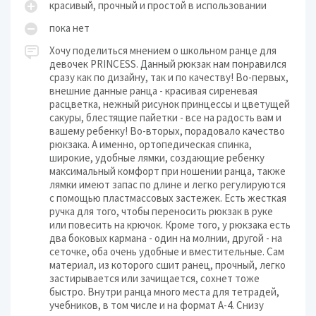
красивый, прочный и простой в использовании
пока нет
Хочу поделиться мнением о школьном ранце для
девочек PRINCESS. Данный рюкзак нам понравился
сразу как по дизайну, так и по качеству! Во-первых,
внешние данные ранца - красивая сиреневая
расцветка, нежный рисунок принцессы и цветущей
сакуры, блестящие пайетки - все на радость вам и
вашему ребенку! Во-вторых, порадовало качество
рюкзака. А именно, ортопедическая спинка,
широкие, удобные лямки, создающие ребенку
максимальный комфорт при ношении ранца, также
лямки имеют запас по длине и легко регулируются
с помощью пластмассовых застежек. Есть жесткая
ручка для того, чтобы переносить рюкзак в руке
или повесить на крючок. Кроме того, у рюкзака есть
два боковых кармана - один на молнии, другой - на
сеточке, оба очень удобные и вместительные. Сам
материал, из которого сшит ранец, прочный, легко
застирывается или зачищается, сохнет тоже
быстро. Внутри ранца много места для тетрадей,
учебников, в том числе и на формат А-4. Снизу