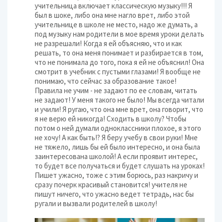
учительница включает классическую музыку!!! Я
был в шоке, либо она мне нагло врет, либо этой
учительнице в школе не место, надо же думать, а
под музыку нам родители в мое время уроки делать
не разрешали! Когда я ей объясняю, что и как
решать, то она меня понимает и разбирается в том,
что не понимала до того, пока я ей не объяснил! Она
смотрит в учебник с пустыми глазами! Я вообще не
понимаю, что сейчас за образование такое!
Правила не учим - не задают по ее словам, читать
не задают! У меня такого не было! Мы всегда читали
и учили! Я ругаю, что она мне врет, она говорит, что
я не верю ей никогда! Сходить в школу? Чтобы
потом о ней думали одноклассники плохое, я этого
не хочу! А как быть!? Я беру учебу в свои руки! Мне
не тяжело, лишь бы ей было интересно, и она была
заинтересована школой! А если проявит интерес,
то будет все получаться и будет слушать на уроках!
Пишет ужасно, тоже с этим борюсь, раз накричу и
сразу почерк красивый становится! учителя не
пишут ничего, что ужасно ведет тетрадь, нас бы
ругали и вызвали родителей в школу!