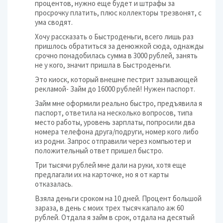
процентов, нужно еще будет и штрафы за
просрочку платить, плюс коллекторы трезвонят, с
ума сводят.
Хочу рассказать о Быстроденьги, всего лишь раз
пришлось обратиться за денюжкой сюда, однажды
срочно понадобилась сумма в 3000 рублей, занять
не у кого, значит пришла в Быстроденьги.
Это киоск, который внешне пестрит зазывающей
рекламой- Займ до 16000 рублей! Нужен паспорт.
Займ мне оформили реально быстро, предъявила я
паспорт, ответила на несколько вопросов, типа
место работы, уровень зарплаты, попросили два
номера телефона друга/подруги, номер кого либо
из родни. Запрос отправили через компьютер и
положительный ответ пришел быстро.
Три тысячи рублей мне дали на руки, хотя еще
предлагали их на карточке, но я от карты
отказалась.
Взяла деньги сроком на 10 дней. Процент большой
зараза, в день с моих трех тысяч капало аж 60
рублей. Отдала я займ в срок, отдала на десятый