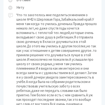
Нету
Что-то захотелось мне поделиться мнением о
школе №42 п.Шерловая Гора,Забайкальский край.У
меня там когда-то училась доченька.Правда прошло
немало лет,но даже спустя годы хочется
вспоминать с теплотой тех людей,которые очень
вкладывают свою душу в ребятишек.Я отправила
свою доченьку в 8 классе доучиваться в этой
школе.До этого мы учились в другом посёлке,но так
как у нас отношение к детям совершенно другое..то
приняли решение что доучиваться лучше в этой
школе.И нисколечко не пожалели.А услышали про
школу от своих родных,у меня там учились
племянники.И я видела как им интересно и они
всегда заняты и с удовольствием всё делают.Затем
я и у своей дочери увидела заинтересованность в
учёбе.А когда была на собрании родительском и
почувствовав учительскую заботу о всех
ребятках,даже не передать словами как было
приятно.Тем более если есть с чем сравнить.А уж
как проходят последние звонки,так это вообще
нет слов от восторга.Всё очень душевно и