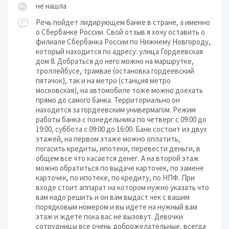
не нашла
Речь пойдет лидирующем банке в стране, а именно
о Сбербанке России. Свой отзыв я хочу оставить о
филиале Сбербанка России по Нижнему Новгороду,
который находится по адресу: улица Гордеевская
дом 8. Добраться до него можно на маршрутке,
троллейбусе, трамвае (остановка гордеевский
пятачок), так и на метро (станция метро
московская), на автомобиле тоже можно доехать
прямо до самого банка. Территориально он
находится за гордеевским универмагом. Режим
работы банка с понедельника по четверг с 09:00 до
19:00, суббота с 09:00 до 16:00. Банк состоит из двух
этажей, на первом этаже можно оплатить,
погасить кредиты, ипотеки, перевести деньги, в
общем все что касается денег. А на второй этаж
можно обратиться по выдаче карточек, по замене
карточек, по ипотеке, по кредиту, по НПФ. При
входе стоит аппарат на котором нужно указать что
вам надо решить и он вам выдаст чек с вашим
порядковым номером и вы идете на нужный вам
этаж и ждете пока вас не вызовут. Девочки
сотрудницы все очень доброжелательные, всегда