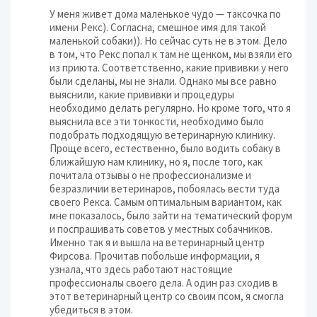
У меня живет дома маленькое чудо — таксочка по
имени Рекс). Согласна, смешное имя для такой
маленькой собаки)). Но сейчас суть не в этом. Дело
в том, что Рекс попал к там не щенком, мы взяли его
из приюта. Соответственно, какие прививки у него
были сделаны, мы не знали. Однако мы все равно
выяснили, какие прививки и процедуры
необходимо делать регулярно. Но кроме того, что я
выяснила все эти тонкости, необходимо было
подобрать подходящую ветеринарную клинику.
Проще всего, естественно, было водить собаку в
ближайшую нам клинику, но я, после того, как
почитала отзывы о не профессионализме и
безразличии ветеринаров, побоялась вести туда
своего Рекса. Самым оптимальным вариантом, как
мне показалось, было зайти на тематический форум
и поспрашивать советов у местных собачников.
Именно так я и вышла на ветеринарный центр
Фирсова. Прочитав побольше информации, я
узнала, что здесь работают настоящие
профессионалы своего дела. А один раз сходив в
этот ветеринарный центр со своим псом, я смогла
убедиться в этом.