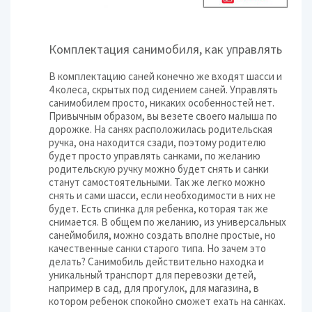
Комплектация санимобиля, как управлять
В комплектацию саней конечно же входят шасси и
4 колеса, скрытых под сидением саней. Управлять
санимобилем просто, никаких особенностей нет.
Привычным образом, вы везете своего малыша по
дорожке. На санях расположилась родительская
ручка, она находится сзади, поэтому родителю
будет просто управлять санками, по желанию
родительскую ручку можно будет снять и санки
станут самостоятельными. Так же легко можно
снять и сами шасси, если необходимости в них не
будет. Есть спинка для ребенка, которая так же
снимается. В общем по желанию, из универсальных
санеймобиля, можно создать вполне простые, но
качественные санки старого типа. Но зачем это
делать? Санимобиль действительно находка и
уникальный транспорт для перевозки детей,
например в сад, для прогулок, для магазина, в
котором ребенок спокойно сможет ехать на санках.