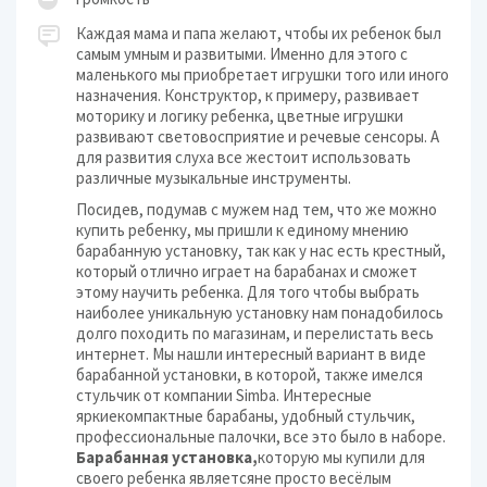
Каждая мама и папа желают, чтобы их ребенок был
самым умным и развитыми. Именно для этого с
маленького мы приобретает игрушки того или иного
назначения. Конструктор, к примеру, развивает
моторику и логику ребенка, цветные игрушки
развивают световосприятие и речевые сенсоры. А
для развития слуха все жестоит использовать
различные музыкальные инструменты.
Посидев, подумав с мужем над тем, что же можно
купить ребенку, мы пришли к единому мнению
барабанную установку, так как у нас есть крестный,
который отлично играет на барабанах и сможет
этому научить ребенка. Для того чтобы выбрать
наиболее уникальную установку нам понадобилось
долго походить по магазинам, и перелистать весь
интернет. Мы нашли интересный вариант в виде
барабанной установки, в которой, также имелся
стульчик от компании Simba. Интересные
яркиекомпактные барабаны, удобный стульчик,
профессиональные палочки, все это было в наборе.
Барабанная установка,
которую мы купили для
своего ребенка являетсяне просто весёлым