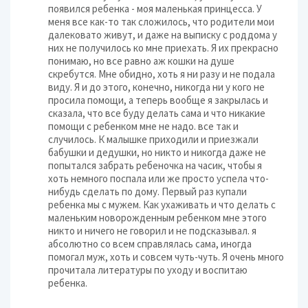
появился ребенка - моя маленькая принцесса. У
меня все как-то так сложилось, что родители мои
далековато живут, и даже на выписку с роддома у
них не получилось ко мне приехать. Я их прекрасно
понимаю, но все равно аж кошки на душе
скребутся. Мне обидно, хоть я ни разу и не подала
виду. Я и до этого, конечно, никогда ни у кого не
просила помощи, а теперь вообще я закрылась и
сказала, что все буду делать сама и что никакие
помощи с ребенком мне не надо. все так и
случилось. К малышке приходили и приезжали
бабушки и дедушки, но никто и никогда даже не
попытался забрать ребеночка на часик, чтобы я
хоть немного поспала или же просто успела что-
нибудь сделать по дому. Первый раз купали
ребенка мы с мужем. Как ухаживать и что делать с
маленьким новорожденным ребенком мне этого
никто и ничего не говорил и не подсказывал. я
абсолютно со всем справлялась сама, иногда
помогал муж, хоть и совсем чуть-чуть. Я очень много
прочитала литературы по уходу и воспитаю
ребенка.