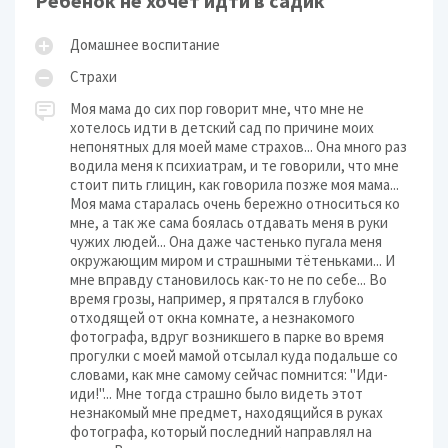
Ребенок не хочет идти в садик
Домашнее воспитание
Страхи
Моя мама до сих пор говорит мне, что мне не
хотелось идти в детский сад по причине моих
непонятных для моей маме страхов... Она много раз
водила меня к психиатрам, и те говорили, что мне
стоит пить глицин, как говорила позже моя мама...
Моя мама старалась очень бережно относиться ко
мне, а так же сама боялась отдавать меня в руки
чужих людей... Она даже частенько пугала меня
окружающим миром и страшными тётеньками... И
мне вправду становилось как-то не по себе... Во
время грозы, например, я прятался в глубоко
отходящей от окна комнате, а незнакомого
фотографа, вдруг возникшего в парке во время
прогулки с моей мамой отсылал куда подальше со
словами, как мне самому сейчас помнится: "Иди-
иди!"... Мне тогда страшно было видеть этот
незнакомый мне предмет, находящийся в руках
фотографа, который последний направлял на