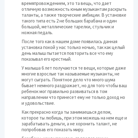
времяпровождением, это та вещь, что дает
отличную возможность юным музыкантам раскрыть
таланты, а также творческие амбиции. В установке
такого типа есть 2 не больших барабана и один
большой, металлические тарелки, стульчик и
ножная педаль.
После того как в нашем доме появилась данная
установка покой у нас только ночью, так как целый
день малыш пытается повторить все что ему
показывал его крестный.
У малыша 6 лет получаются те вещи, которые даже
многие взрослые так называемые музыканты, не
могут сыграть. Понятное дело что много шума
бывает немного раздражает, но для того чтобы ваш
ребенок мог правильно развиваться в том
направлении что принесет ему не только доход но
и удовольствие.
Как прекрасно когда ты занимаешься делом,
которое ты любишь, при этом можешь на нем еще и
зарабатывать деньги, а не хоронить талант, не
попробовав его показать миру.