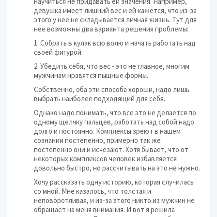
научиться не придавать ей значения. Например,
девушка имеет лишний вес и ей кажется, что из-за
этого у нее не складывается личная жизнь. Тут для
нее возможны два варианта решения проблемы:
1. Собрать в кулак всю волю и начать работать над
своей фигурой.
2. Убедить себя, что вес - это не главное, многим
мужчинам нравятся пышные формы.
Собственно, оба эти способа хороши, надо лишь
выбрать наиболее подходящий для себя.
Однако надо понимать, что все это не делается по
одному щелчку пальцев, работать над собой надо
долго и постоянно. Комплексы зреют в нашем
сознании постепенно, примерно так же
постепенно они и исчезают. Хотя бывает, что от
некоторых комплексов человек избавляется
довольно быстро, но рассчитывать на это не нужно.
Хочу рассказать одну историю, которая случилась
со мной. Мне казалось, что толстая и
неповоротливая, и из-за этого никто из мужчин не
обращает на меня внимания. И вот я решила