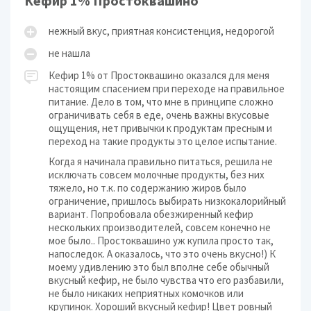
Кефир 1% Простоквашино
нежный вкус, приятная консистенция, недорогой
не нашла
Кефир 1% от Простоквашино оказался для меня
настоящим спасением при переходе на правильное
питание. Дело в том, что мне в принципе сложно
ограничивать себя в еде, очень важны вкусовые
ощущения, нет привычки к продуктам пресным и
переход на такие продукты это целое испытание.
Когда я начинала правильно питаться, решила не
исключать совсем молочные продукты, без них
тяжело, но т.к. по содержанию жиров было
ограничение, пришлось выбирать низкокалорийный
вариант. Попробовала обезжиренный кефир
нескольких производителей, совсем конечно не
мое было.. Простоквашино уж купила просто так,
напоследок. А оказалось, что это очень вкусно!) К
моему удивлению это был вполне себе обычный
вкусный кефир, не было чувства что его разбавили,
не было никаких неприятных комочков или
крупинок. Хороший вкусный кефир! Цвет ровный