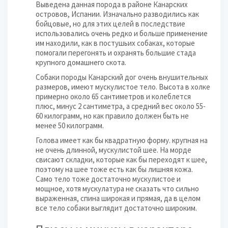
Выведена данная порода в районе Канарских
островов, Испании. Изначально разводились как
бойцовые, но для этих целей в последствие
использовались очень редко и больше применение
им находили, как в постушьих собаках, которые
помогали перегонять и охранять большие стада
крупного домашнего скота.
Собаки породы Канарский дог очень внушительных
размеров, имеют мускулистое тело. Высота в холке
примерно около 65 сантиметров и колеблется
плюс, минус 2 сантиметра, а средний вес около 55-
60 килограмм, но как правило должен быть не
менее 50 килограмм.
Голова имеет как бы квадратную форму. крупная на
не очень длинной, мускулистой шее. На морде
свисают складки, которые как бы переходят к шее,
поэтому на шее тоже есть как бы лишняя кожа.
Само тело тоже достаточно мускулистое и
мощное, хотя мускулатура не сказать что сильно
выраженная, спина широкая и прямая, да в целом
все тело собаки выглядит достаточно широким.