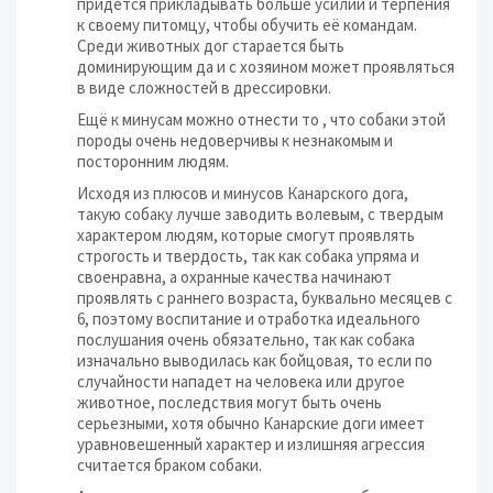
придется прикладывать больше усилий и терпения
к своему питомцу, чтобы обучить её командам.
Среди животных дог старается быть
доминирующим да и с хозяином может проявляться
в виде сложностей в дрессировки.
Ещё к минусам можно отнести то , что собаки этой
породы очень недоверчивы к незнакомым и
посторонним людям.
Исходя из плюсов и минусов Канарского дога,
такую собаку лучше заводить волевым, с твердым
характером людям, которые смогут проявлять
строгость и твердость, так как собака упряма и
своенравна, а охранные качества начинают
проявлять с раннего возраста, буквально месяцев с
6, поэтому воспитание и отработка идеального
послушания очень обязательно, так как собака
изначально выводилась как бойцовая, то если по
случайности нападет на человека или другое
животное, последствия могут быть очень
серьезными, хотя обычно Канарские доги имеет
уравновешенный характер и излишняя агрессия
считается браком собаки.