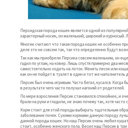
Персидская порода кошек является одной из популярной
характерный носик, он маленький, широкий и курносый. 
Многие считают что такая порода кошек не особенно пр
деле это не совсем так, так что определенно будут воз
Так как мы приобрели Персика совсем маленьким, он еще
гадил по углам, на ковер. Лишь спустя примерно два меся
самостоятельно ходить на лоток. Менять песок или кош
как он не пойдет в туалет в один и тот же наполнитель д
Персик был очень игривым. Часто бегал, кусался. Когда 
в результате чего часто получал нагоняй от родителей.
По мере взросления Персик становился спокойнее, и оче
брали на руки и гладили, не знаю почему так, хотя часто 
Корм стоит для этой породы выбирать тщательным образ
заболевание почек. Сухими кормами данную породу лучш
данной породы кошек. Но наш Персик очень любил кушат
стоит, особенно женского пола. Весил наш Персик в три 