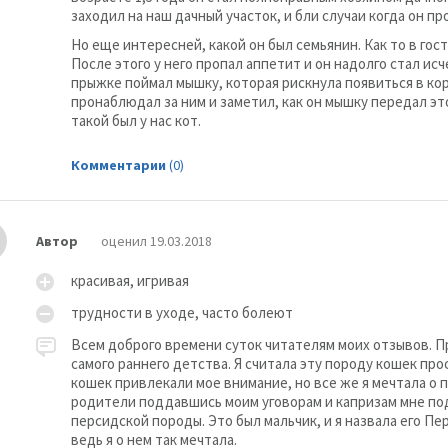
заходил на наш дачный участок, и бли случаи когда он п
Но еще интересней, какой он был семьянин. Как то в гос
После этого у него пропал аппетит и он надолго стал исч
прыжке поймал мышку, которая рискнула появиться в кор
пронаблюдал за ним и заметил, как он мышку передал э
такой был у нас кот.
Комментарии
(0)
Автор
оценил 19.03.2018
красивая, игривая
трудности в уходе, часто болеют
Всем доброго времени суток читателям моих отзывов. П
самого раннего детства. Я считала эту породу кошек про
кошек привлекали мое внимание, но все же я мечтала о п
родители поддавшись моим уговорам и капризам мне по
персидской породы. Это был мальчик, и я назвала его П
ведь я о нем так мечтала.