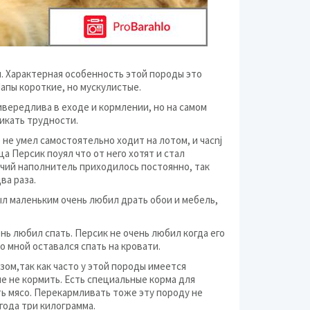
. Характерная особенность этой породы это
Лапы короткие, но мускулистые.
ивередлива в eходе и кормлении, но на самом
никать трудности.
 не умел самостоятельно ходит на лотом, и часnj
ца Персик поyял что от него хотят и стал
ачий наполнитель приходилось постоянно, так
ва раза.
был маленьким очень любил драть обои и мебель,
нь любил спать. Персик не очень любил когда его
со мной оставался спать на кровати.
ом,так как часто у этой породы имеется
е не кормить. Есть специальные корма для
ь мясо. Перекармливать тоже эту породу не
года три килограмма.