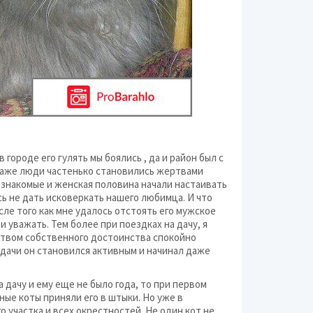
 городе его гулять мы боялись , да и район был с
 даже люди частенько становились жертвами
. знакомые и женская половина начали настаивать
ь не дать исковеркать нашего любимца. И что
осле того как мне удалось отстоять его мужское
 уважать. Тем более при поездках на дачу, я
вством собственного достоинства спокойно
 дачи он становился активным и начинал даже
а дачу и ему еще не было года, то при первом
ные коты приняли его в штыки. Но уже в
о участка и всех окрестностей. Не один кот не