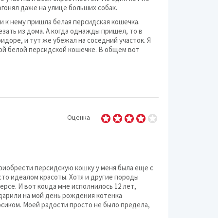
рогонял даже на улице больших собак.
ти к нему пришла белая персидская кошечка.
езать из дома. А когда однажды пришел, то в
идоре, и тут же убежал на соседний участок. Я
той белой персидской кошечке. В общем вот
Оценка
риобрести персидскую кошку у меня была еще с
сто идеалом красоты. Хотя и другие породы
ерсе. И вот коuда мне исполнилось 12 лет,
дарили на мой день рождения котенка
ерсиком. Моей радости просто не было предела,