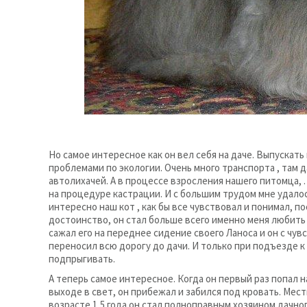
Но самое интересное как он вел себя на даче. Выпускать в
проблемами по экологии. Очень много транспорта , там
автолихачей. А в процессе взросления нашего питомца, 
на процедуре кастрации. И с большим трудом мне удалос
интересно наш кот , как бы все чувствовал и понимал, п
достоинство, он стал больше всего именно меня любить и
сажал его на переднее сидение своего Ланоса и он с чу
переносил всю дорогу до дачи. И только при подъезде к
подпрыгивать.
А теперь самое интересное. Когда он первый раз попал н
выходе в свет, он прибежал и забился под кровать. Мест
возрасте 1,5 года он стал полноправным хозяином дачног