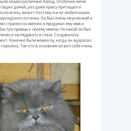
 были кошки различных пород. Особенно меня
е тащил домой, раз даже крысу притащил и
бесполезно, может поэтому я и не любил кошек.
персидского котенка. Он был очень неуклюжий и
 ни странно но именно я придумал ему имя и
 быстро привык к своему имени. Но какой он был
ленях и заглядывать в глаза. Создавалось
 может. Конечно были моменты, когда он оцарапал
вторилось. Так что в основном он вел себя очень