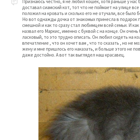
Признаюсь честно, я не любил кошек, хотя раньше у нас
доставал сиамский кот, тот что не поймает на улице вс
положил на кровать и сколько его не отучали, все было 
Но вот однажды дочка от знакомых принесла в подарок 
смешной и как то сразу стал любимцем всей семьи. И как
назвал его Маркис, именно с буквой с на конце. Он очень
ласковый, то это трудно описать. Он любил сидеть на ко
впечатление , что он хочет вам , что то сказать , но не
жену и мне пришлось его наказать, и больше этого не по
даже достойно. А вот так выглядел наш красавец.