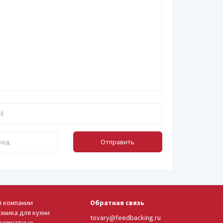
Отправить
и компании
Обратная связь
хника для кухни
tovary@feedbacking.ru
комнатные