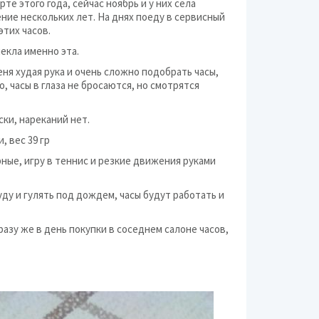
те этого года, сейчас ноябрь и у них села
Часы
ение нескольких лет. На днях поеду в сервисный
этих часов.
Ювелирные украшени
екла именно эта.
ня худая рука и очень сложно подобрать часы,
 часы в глаза не бросаются, но смотрятся
ски, нареканий нет.
, вес 39 гр
ные, игру в теннис и резкие движения руками
ду и гулять под дождем, часы будут работать и
азу же в день покупки в соседнем салоне часов,