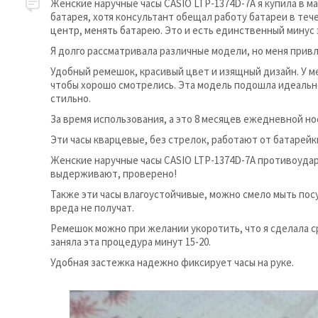
Женские наручные часы CASIO LTP-1374D-7A я купила в мар
батарея, хотя консультант обещал работу батареи в теч
центр, менять батарею. Это и есть единственный минус 
Я долго рассматривала различные модели, но меня привл
Удобный ремешок, красивый цвет и изящный дизайн. У ме
чтобы хорошо смотрелись. Эта модель подошла идеально,
стильно.
За время использования, а это 8 месяцев ежедневной но
Эти часы кварцевые, без стрелок, работают от батарейки
Женские наручные часы CASIO LTP-1374D-7A противоудар
выдерживают, проверено!
Также эти часы влагоустойчивые, можно смело мыть посу
вреда не получат.
Ремешок можно при желании укоротить, что я сделала ср
заняла эта процедура минут 15-20.
Удобная застежка надежно фиксирует часы на руке.