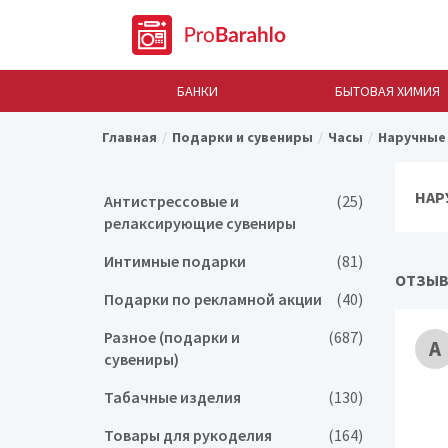
БАНКИ
БЫТОВАЯ ХИМИЯ
Главная
Подарки и сувениры
Часы
Наручные 
НАР
Антистрессовые и
(25)
релаксирующие сувениры
Интимные подарки
(81)
ОТЗЫВ 
Подарки по рекламной акции
(40)
Разное (подарки и
(687)
А
сувениры)
Табачные изделия
(130)
Товары для рукоделия
(164)