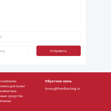
Отправить
и компании
Обратная связь
хника для кухни
tovary@feedbacking.ru
комнатные
нные средства
гигиены