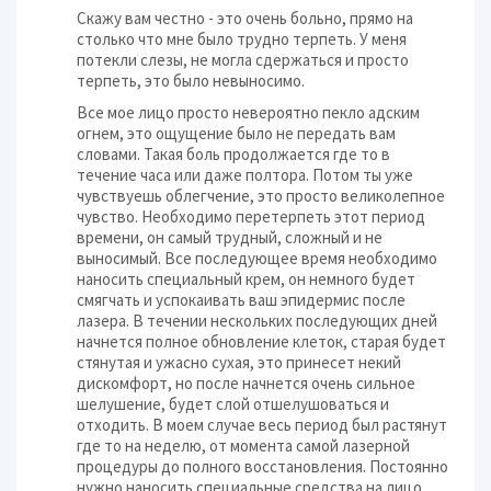
Скажу вам честно - это очень больно, прямо на
столько что мне было трудно терпеть. У меня
потекли слезы, не могла сдержаться и просто
терпеть, это было невыносимо.
Все мое лицо просто невероятно пекло адским
огнем, это ощущение было не передать вам
словами. Такая боль продолжается где то в
течение часа или даже полтора. Потом ты уже
чувствуешь облегчение, это просто великолепное
чувство. Необходимо перетерпеть этот период
времени, он самый трудный, сложный и не
выносимый. Все последующее время необходимо
наносить специальный крем, он немного будет
смягчать и успокаивать ваш эпидермис после
лазера. В течении нескольких последующих дней
начнется полное обновление клеток, старая будет
стянутая и ужасно сухая, это принесет некий
дискомфорт, но после начнется очень сильное
шелушение, будет слой отшелушоваться и
отходить. В моем случае весь период был растянут
где то на неделю, от момента самой лазерной
процедуры до полного восстановления. Постоянно
нужно наносить специальные средства на лицо.