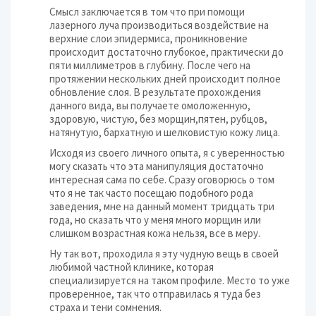
Смысл заключается в том что при помощи
лазерного луча производиться воздействие на
верхние слои эпидермиса, проникновение
происходит достаточно глубокое, практически до
пяти миллиметров в глубину. После чего на
протяжении нескольких дней происходит полное
обновление слоя. В результате прохождения
данного вида, вы получаете омоложенную,
здоровую, чистую, без морщин,пятен, рубцов,
натянутую, бархатную и шелковистую кожу лица.
Исходя из своего личного опыта, я с уверенностью
могу сказать что эта манипуляция достаточно
интересная сама по себе. Сразу оговорюсь о том
что я не так часто посещаю подобного рода
заведения, мне на данный момент тридцать три
года, но сказать что у меня много морщин или
слишком возрастная кожа нельзя, все в меру.
Ну так вот, проходила я эту чудную вещь в своей
любимой частной клинике, которая
специализируется на таком профиле. Место то уже
проверенное, так что отправилась я туда без
страха и тени сомнения.