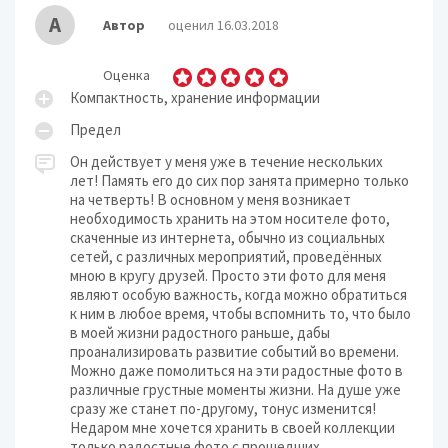
А
Автор
оценил 16.03.2018
Оценка
Компактность, хранение информации
Предел
Он действует у меня уже в течение нескольких
лет! Память его до сих пор занята примерно только
на четверть! В основном у меня возникает
необходимость хранить на этом носителе фото,
скаченные из интернета, обычно из социальных
сетей, с различных мероприятий, проведённых
мною в кругу друзей. Просто эти фото для меня
являют особую важность, когда можно обратиться
к ним в любое время, чтобы вспомнить то, что было
в моей жизни радостного раньше, дабы
проанализировать развитие событий во времени.
Можно даже помолиться на эти радостные фото в
различные грустные моменты жизни. На душе уже
сразу же станет по-другому, тонус изменится!
Недаром мне хочется хранить в своей коллекции
только радостные фото с прошедших