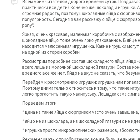
Всем моим читателям доброго времени суток. Поздравляю
практически все дети? Конечно же шоколад и игрушки. А
огромная радость, поэтому шоколадные яйца с сюрпри
популярность. Сегодня я вам расскажу о яйце с сюрпризо
pony".
Яркая, очень красивая , маленькая коробочка с изображ
шоколадное яйцо тоже очень ярко упакованное. В яйце 
находится малюсенькая игрушечка. Какие игрушки могут
на одной из сторон коробки.
Рассмотрим подробнее состав шоколадного яйца: яйцо -
всего лишь из молочной шоколадной глазури. Состав коне
вредного всё же нет. Яйцо на вкус не сказать, что безум
Перейдём к рассмотрению игрушки: игрушка нам попалас
Поэтому внимательно относитесь к тому, что такие игру
легко проглотить такую малипуську. Лошадка сама симп
Подведём итоги:
* цена на такие яйца с сюрпризом часто очень завышена,
* яйцо не из шоколада, а из шоколадной глазури с не ид
* игрушка просто микроскопических размеров, абсолютн
Рекомендовать к приобритению всё же буду, ведь нашим