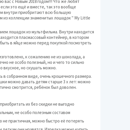
 вас с Новым 2018 годом!!! Что же любят
Часы
 если это ещё и вместе, так это вообще
зом внутри приобритают всю большую
Ювелирные украшени
м из коллекции знаменитых лошадок " My Little
ением лошадок из мультфильма. Внутри находится
находится пласмассовый контейнер, в котором
 быть в яйце можно перед покупкой посмотреть
изготовлено, к сожалению не из шоколада, а
чно не особо полезный, но и чего то сильно
но вкусное, но скушать можно.
ь в собранном виде, очень крошечного размера.
шки можно давать детям старше 3 х лет: можно
атично смотрится, ребёнок был доволен.
 приобритать их без скидки не выгодно
еальным, не особо полезным составом
о не практичная, можно быстро её потерять
 деткам они нравятся. Изредка можно купить .