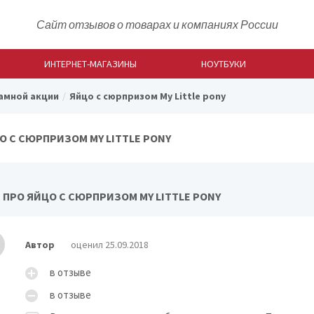
Сайт отзывов о товарах и компаниях России
ИНТЕРНЕТ-МАГАЗИНЫ
НОУТБУКИ
амной акции
Яйцо с сюрпризом My Little pony
О С СЮРПРИЗОМ MY LITTLE PONY
 ПРО ЯЙЦО С СЮРПРИЗОМ MY LITTLE PONY
Автор
оценил 25.09.2018
в отзыве
в отзыве