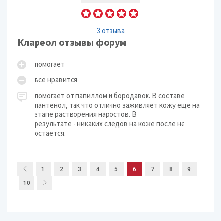
3 отзыва
Клареол отзывы форум
помогает
все нравится
помогает от папиллом и бородавок. В составе
пантенол, так что отлично заживляет кожу еще на
этапе растворения наростов. В
результате - никаких следов на коже после не
остается.
1
2
3
4
5
6
7
8
9
10