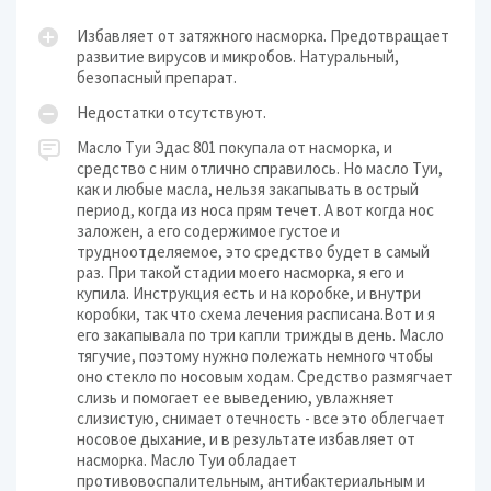
Избавляет от затяжного насморка. Предотвращает
развитие вирусов и микробов. Натуральный,
безопасный препарат.
Недостатки отсутствуют.
Масло Туи Эдас 801 покупала от насморка, и
средство с ним отлично справилось. Но масло Туи,
как и любые масла, нельзя закапывать в острый
период, когда из носа прям течет. А вот когда нос
заложен, а его содержимое густое и
трудноотделяемое, это средство будет в самый
раз. При такой стадии моего насморка, я его и
купила. Инструкция есть и на коробке, и внутри
коробки, так что схема лечения расписана.Вот и я
его закапывала по три капли трижды в день. Масло
тягучие, поэтому нужно полежать немного чтобы
оно стекло по носовым ходам. Средство размягчает
слизь и помогает ее выведению, увлажняет
слизистую, снимает отечность - все это облегчает
носовое дыхание, и в результате избавляет от
насморка. Масло Туи обладает
противовоспалительным, антибактериальным и