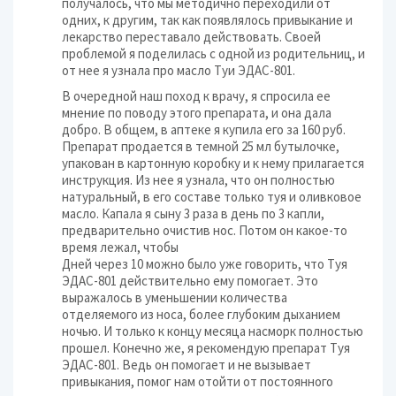
получалось, что мы методично переходили от
одних, к другим, так как появлялось привыкание и
лекарство переставало действовать. Своей
проблемой я поделилась с одной из родительниц, и
от нее я узнала про масло Туи ЭДАС-801.
В очередной наш поход к врачу, я спросила ее
мнение по поводу этого препарата, и она дала
добро. В общем, в аптеке я купила его за 160 руб.
Препарат продается в темной 25 мл бутылочке,
упакован в картонную коробку и к нему прилагается
инструкция. Из нее я узнала, что он полностью
натуральный, в его составе только туя и оливковое
масло. Капала я сыну 3 раза в день по 3 капли,
предварительно очистив нос. Потом он какое-то
время лежал, чтобы
Дней через 10 можно было уже говорить, что Туя
ЭДАС-801 действительно ему помогает. Это
выражалось в уменьшении количества
отделяемого из носа, более глубоким дыханием
ночью. И только к концу месяца насморк полностью
прошел. Конечно же, я рекомендую препарат Туя
ЭДАС-801. Ведь он помогает и не вызывает
привыкания, помог нам отойти от постоянного