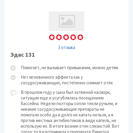
3 отзыва
Эдас 131
Помогает, не вызывает привыкания, можно детям
Нет мгновенного эффекта как у
сосудосуживающих, постепенно снимает отёк
В прошлом году у сына был затяжной насморк,
ситуация еще и усугублялась посещением
бассейна. Недели полторы сопли текли ручьем, и
никакие сосудосуживающие препараты не
помогали особо да и долго их капать нельзя, а я
против местных антибиотиков в виде капель, не
использую их. В итоге возник отек слизистой. Вот
тогда-то я и вспомнила о препарате Ринитол