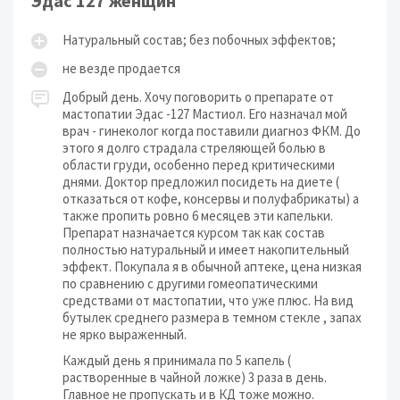
Эдас 127 женщин
Натуральный состав; без побочных эффектов;
не везде продается
Добрый день. Хочу поговорить о препарате от
мастопатии Эдас -127 Мастиол. Его назначал мой
врач - гинеколог когда поставили диагноз ФКМ. До
этого я долго страдала стреляющей болью в
области груди, особенно перед критическими
днями. Доктор предложил посидеть на диете (
отказаться от кофе, консервы и полуфабрикаты) а
также пропить ровно 6 месяцев эти капельки.
Препарат назначается курсом так как состав
полностью натуральный и имеет накопительный
эффект. Покупала я в обычной аптеке, цена низкая
по сравнению с другими гомеопатическими
средствами от мастопатии, что уже плюс. На вид
бутылек среднего размера в темном стекле , запах
не ярко выраженный.
Каждый день я принимала по 5 капель (
растворенные в чайной ложке) 3 раза в день.
Главное не пропускать и в КД тоже можно.