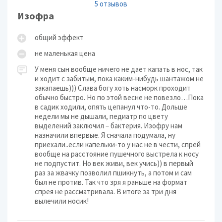
5 отзывов
Изофра
общий эффект
не маленькая цена
У меня сын вообще ничего не дает капать в нос, так
и ходит с забитым, пока каким-нибудь шантажом не
закапаешь))) Слава богу хоть насморк проходит
обычно быстро. Но по этой весне не повезло…Пока
в садик ходили, опять цепанул что-то. Дольше
недели мы не дышали, педиатр по цвету
выделений заключил – бактерия. Изофру нам
назначили впервые. Я сначала подумала, ну
приехали..если капельки-то у нас не в чести, спрей
вообще на расстояние пушечного выстрела к носу
не подпустит. Но век живи, век учись)) в первый
раз за жвачку позволил пшикнуть, а потом и сам
был не против. Так что зря я раньше на формат
спрея не рассматривала. В итоге за три дня
вылечили носик!