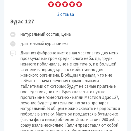
3 отзыва
Эдас 127
натуральный состав, цена
длительный курс приема
Диагноз фиброзно кистозная мастопатия для меня
прозвучал как гром средь ясного неба. Да, грудь
немного побаливала, но не критично, и в большей
степени в период кд, что свойственно для
женского организма. В общем я думала, что мне
сейчас назначат лечения гормональными
таблетками от которых будут не самые приятные
последствия, но нет. Врач сказал что нужно
пропить мне гомеопатию - капли Мастиол Эдас 127,
лечение будет длительное, но зато препарат
натуральный. В общем можно сказать на радостях я
побрела в аптеку. Мастиол продается в бутылочке
(как на фото ниже) объемом 25 мл и стоит 280 руб, я
сразу взяла несколько. Капли представляют собой
бесцветную жидкость с небольшим спиртовым