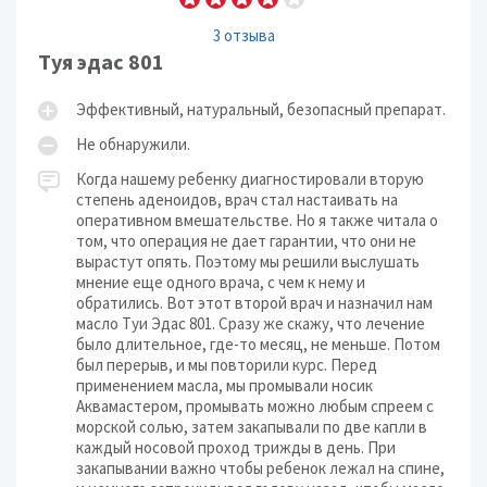
3 отзыва
Туя эдас 801
Эффективный, натуральный, безопасный препарат.
Не обнаружили.
Когда нашему ребенку диагностировали вторую
степень аденоидов, врач стал настаивать на
оперативном вмешательстве. Но я также читала о
том, что операция не дает гарантии, что они не
вырастут опять. Поэтому мы решили выслушать
мнение еще одного врача, с чем к нему и
обратились. Вот этот второй врач и назначил нам
масло Туи Эдас 801. Сразу же скажу, что лечение
было длительное, где-то месяц, не меньше. Потом
был перерыв, и мы повторили курс. Перед
применением масла, мы промывали носик
Аквамастером, промывать можно любым спреем с
морской солью, затем закапывали по две капли в
каждый носовой проход трижды в день. При
закапывании важно чтобы ребенок лежал на спине,