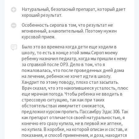
Натуральный, безопасный препарат, который дает
хороший результат.
Особенность сиропа в том, что результат не
мгонвенный, а накопительный. Поэтому нужен
курсовой прием.
Было это во времена когда дети еще ходили в
школу, то есть в конце этой зимы.Сироп моему
ребенку назначил педиатр, когда мы пришли к нему
за справкой после ОРЗ. Дело в том, что я
пожаловалась, что после проведенных дней дома
на лечении, ребенок не хочет идти в школу.
Хандрит по этому поводу, плохо стал засыпать.
Врач сказал, что это накопившееся усталость, плюс
еще мрачная погода. Чтобы ребенка не вводить в
стрессовую ситуацию, так как при таких
обстоятельствах иммунитет снижается,
предложил курсом пропить Пассамбру Эдас 306. Так
как препарат отличается своей натуральностью, я
конечно его сразу купила, не в первой же аптеке,
но купила. В коробке, на которой описан и состав, и
показания, и способ применения, и доза, находится