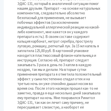
ЭДАС-131, который в аналогичной ситуации помог
нашим друзьям. Препарат – на основе натуральных
компонентов, следовательно абсолютно
безопасный для применения, не вызывает
побочных эффектов (за исключением
индивидуальной аллергической реакции на какой-
либо компонент, мне кажется он у каждого
препарата есть). В своем составе содержит
кальция карбонат, нитрат серебра, прострелу
луговую, ромашку, репчатый лук. За 15 мл капель я
заплатила 125,00 руб. В картонной упаковке
находится пластмассовый флакон-капельница и
инструкция. Согласно ей, препарат следует
закапывать 3 раза в день по 3 капли в каждую
ноздрю, так мы и делали. На вторые сутки
применения препарата я отметила положительный
эффект: у сына постепенно спадал отек и на
третью ночь он уже спокойно дышал носом во
время сна. После этого насморк прошел как-то не
заметно, правда я еще несколько дней закапывала
ему препарат на ночь. Мне понравился Ринитол
ЭДАС-131, так как он лечит саму причину, не
пересушивает слизистую, а наоборот её