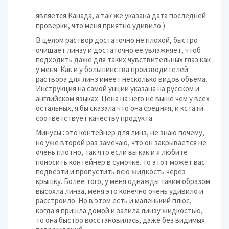
является Канада, а так же указана дата последней
проверки, что меня приятно удивило.)
В целом раствор достаточно не плохой, быстро
очищает линзу и достаточно ее увлажняет, чтоб
подходить даже для таких чувствительных глаз как
у меня. Как и у большинства производителей
раствора для линз имеет несколько видов объема.
Инструкция на самой унции указана на русском и
английском языках. Цена на него не выше чем у всех
остальных, я бы сказала что она средняя, и кстати
соответствует качеству продукта.
Минусы : это контейнер для линз, не знаю почему,
но уже второй раз замечаю, что он закрывается не
очень плотно, так что если вы как и я любите
поносить контейнер в сумочке. то этот может вас
подвезти и пропустить всю жидкость через
крышку. Более того, у меня однажды таким образом
высохла линза, меня это конечно очень удивило и
расстроило. Но в этом есть и маленький плюс,
когда я пришла домой и залила линзу жидкостью,
то она быстро восстановилась, даже без видимых