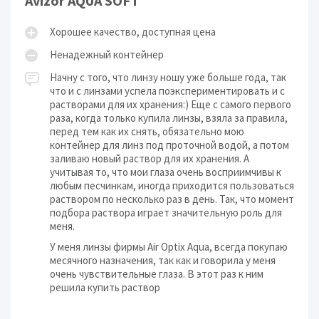
Avizor AQUA SOFT
Хорошее качество, доступная цена
Ненадежный контейнер
Начну с того, что линзу ношу уже больше года, так
что и с линзами успела поэкспериментировать и с
растворами для их хранения:) Еще с самого первого
раза, когда только купила линзы, взяла за правила,
перед тем как их снять, обязательно мою
контейнер для линз под проточной водой, а потом
заливаю новый раствор для их хранения. А
учитывая то, что мои глаза очень восприимчивы к
любым песчинкам, иногда приходится пользоваться
раствором по несколько раз в день. Так, что момент
подбора раствора играет значительную роль для
меня.
У меня линзы фирмы Air Optix Aqua, всегда покупаю
месячного назначения, так как и говорила у меня
очень чувствительные глаза. В этот раз к ним
решила купить раствор