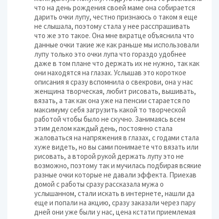
что на день рождения своей маме она собирается
дарить очки лупу, честно признаюсь о таком я еще
не слышала, поэтому стала у нее расспрашивать
что же это такое. Она мне вкратце объяснила что
данные очки такие же как раньше мы использовали
лупу только это очки лупа что гораздо удобнее
даже в том плане что держать их не нужно, так как
они находятся на глазах. Услышав это короткое
описания я сразу вспомнила о свекрови, она у нас
женщина творческая, любит рисовать, вышивать,
вязать, а так как она уже на пенсии старается по
максимуму себя загрузить какой то творческой
работой чтобы было не скучно. Занимаясь всем
этим делом каждый день, постоянно стала
жаловаться на напряжения в глазах, с годами стала
хуже видеть, но вы сами понимаете что вязать или
рисовать, а второй рукой держать лупу это не
возможно, поэтому так и мучилась подбирая всякие
разные очки которые не давали эффекта. Приехав
домой с работы сразу рассказала мужа о
услышанном, стали искать в интернете, нашли да
еще и попали на акцию, сразу заказали через пару
дней они уже были у нас, цена кстати приемлемая