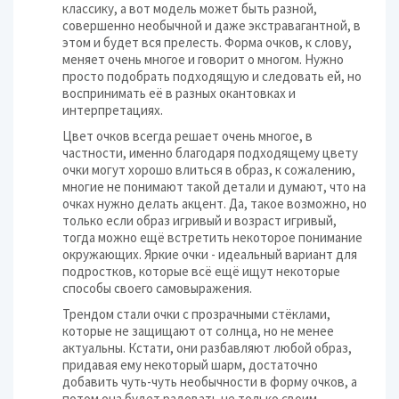
классику, а вот модель может быть разной,
совершенно необычной и даже экстравагантной, в
этом и будет вся прелесть. Форма очков, к слову,
меняет очень многое и говорит о многом. Нужно
просто подобрать подходящую и следовать ей, но
воспринимать её в разных окантовках и
интерпретациях.
Цвет очков всегда решает очень многое, в
частности, именно благодаря подходящему цвету
очки могут хорошо влиться в образ, к сожалению,
многие не понимают такой детали и думают, что на
очках нужно делать акцент. Да, такое возможно, но
только если образ игривый и возраст игривый,
тогда можно ещё встретить некоторое понимание
окружающих. Яркие очки - идеальный вариант для
подростков, которые всё ещё ищут некоторые
способы своего самовыражения.
Трендом стали очки с прозрачными стёклами,
которые не защищают от солнца, но не менее
актуальны. Кстати, они разбавляют любой образ,
придавая ему некоторый шарм, достаточно
добавить чуть-чуть необычности в форму очков, а
потом она будет радовать не только своим