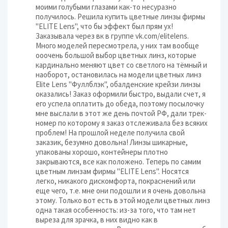
моими голубыми глазами как-то несуразно
получилось. Решила купить цветные линзы фирмы
"ELITE Lens", что бы эффект был прям ух!
Заказывала через вк в группе vk.com/elitelens.
Много моделей пересмотрела, у них там вообще
ооочень большой выбор цветных линз, которые
кардинально меняют цвет со светлого на тёмный и
наоборот, остановилась на модели цветных линз
Elite Lens "Фуллблэк", обалденские крейзи линзы
оказались! Заказ оформили быстро, выдали счет, я
его успела оплатить до обеда, поэтому посылочку
мне выслали в этот же день почтой РФ, дали трек-
номер по которому я заказ отслеживала без всяких
проблем! На прошлой неделе получила свой
заказик, безумно довольна! Линзы шикарные,
упакованы хорошо, контейнеры плотно
закрываются, все как положено. Теперь по самим
цветным линзам фирмы "ELITE Lens". Носятся
легко, никакого дискомфорта, покраснений или
еще чего, т.е. мне они подошли и я очень довольна
этому. Только вот есть в этой модели цветных линз
одна такая особенность: из-за того, что там нет
выреза для зрачка, в них видно как в