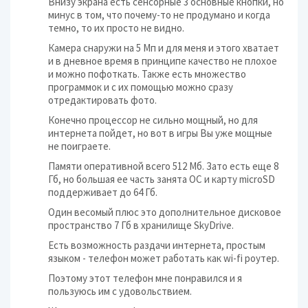
Внизу экрана есть сенсорные 3 основные кнопки, но
минус в том, что почему-то не продумано и когда
темно, то их просто не видно.
Камера снаружи на 5 Мп и для меня и этого хватает
и в дневное время в принципе качество не плохое
и можно пофоткать. Также есть множество
программок и с их помощью можно сразу
отредактировать фото.
Конечно процессор не сильно мощный, но для
интернета пойдет, но вот в игры Вы уже мощные
не поиграете.
Памяти оперативной всего 512 Мб. Зато есть еще 8
Гб, но большая ее часть занята ОС и карту microSD
поддерживает до 64 Гб.
Один весомый плюс это дополнительное дисковое
пространство 7 Гб в хранилище SkyDrive.
Есть возможность раздачи интернета, простым
языком - телефон может работать как wi-fi роутер.
Поэтому этот телефон мне понравился и я
пользуюсь им с удовольствием.