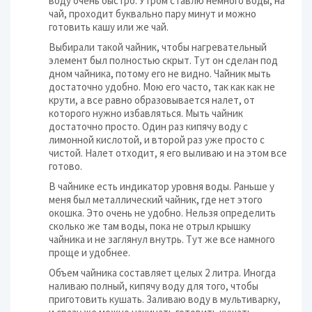
воду очень быстро. Утром ставлю немного воды, на
чай, проходит буквально пару минут и можно
готовить кашу или же чай.
Выбирали такой чайник, чтобы нагревательный
элемент был полностью скрыт. Тут он сделан под
дном чайника, потому его не видно. Чайник мыть
достаточно удобно. Мою его часто, так как как не
крути, а все равно образовывается налет, от
которого нужно избавляться. Мыть чайник
достаточно просто. Один раз кипячу воду с
лимонной кислотой, и второй раз уже просто с
чистой. Налет отходит, я его выливаю и на этом все
готово.
В чайнике есть индикатор уровня воды. Раньше у
меня был металлический чайник, где нет этого
окошка. Это очень не удобно. Нельзя определить
сколько же там воды, пока не отрыл крышку
чайника и не заглянул внутрь. Тут же все намного
проще и удобнее.
Объем чайника составляет целых 2 литра. Иногда
наливаю полный, кипячу воду для того, чтобы
приготовить кушать. Заливаю воду в мультиварку,