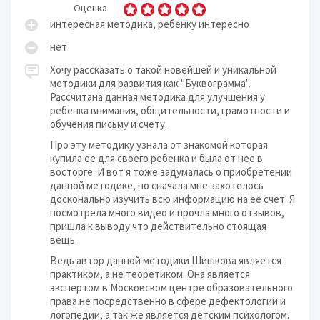
Оценка
интересная методика, ребенку интересно
нет
Хочу рассказать о такой новейшей и уникальной
методики для развития как "Буквограмма".
Рассчитана данная методика для улучшения у
ребенка внимания, общительности, грамотности и
обучения письму и счету.
Про эту методику узнала от знакомой которая
купила ее для своего ребенка и была от нее в
восторге. И вот я тоже задумалась о приобретении
данной методике, но сначала мне захотелось
досконально изучить всю информацию на ее счет. Я
посмотрела много видео и прочла много отзывов,
пришла к выводу что действительно стоящая
вещь.
Ведь автор данной методики Шишкова является
практиком, а не теоретиком. Она является
экспертом в Московском центре образовательного
права не посредственно в сфере дефектологии и
логопедии, а так же является детским психологом.