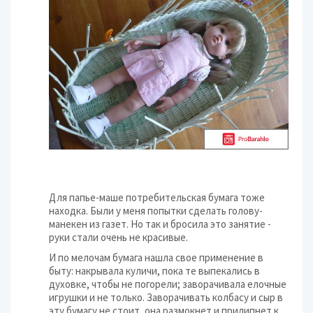
Для папье-маше потребительская бумага тоже
находка. Были у меня попытки сделать голову-
манекен из газет. Но так и бросила это занятие -
руки стали очень не красивые.
И по мелочам бумага нашла свое применение в
быту: накрывала куличи, пока те выпекались в
духовке, чтобы не погорели; заворачивала елочные
игрушки и не только. Заворачивать колбасу и сыр в
эту бумагу не стоит, она размокнет и прилипнет к