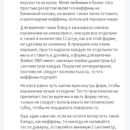
вкусности на кухне. Моим любимым и более того
простым десертом является маффины на
банановой основе, но можно также легко готовить
и шоколадные маффины, используя порошок-какао.
Для выпечки таких блюд я заказывала сначала
корзиночки на алиэкспресс, они шли все отдельно
и также в количестве 12 штук, как и в этой форме,
но сделаны из силикона. В принципе они очень
хорошие, просто надоело каждую по отдельности
мыть и ставить в духовку, а форма для выпечки
Bekker 3907 имеет смежные ячейки диаметром 6,5
сантиметров каждая. Покрытие антипригарное,
поэтому не следует волноваться за, то что
маффины подгорят.
Но я все равно чуть сыплю муки внутрь форм, чтобы
корзиночки лучше отходили. Тесто практически не
прилипает после выпечки и мыть форму легко,
только не следует использовать металлическую
губку, чтобы не поцарапать поверхность.
Еще один советик: если не хотите испортить такое
блюдо, как маффины, то никогда не наливайте
тесто доверху, оставляйте минимум 1 сантиметр,