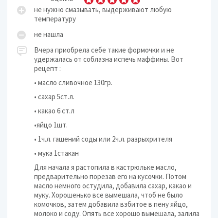
не нужно смазывать, выдерживают любую
температуру
не нашла
Вчера приобрела себе такие формочки и не
удержалась от соблазна испечь маффины. Вот
рецепт :
• масло сливочное 130гр.
• сахар 5ст.л.
• какао 6 ст.л
•яйцо 1шт.
• 1ч.л. гашений соды или 2ч.л. разрыхрителя
• мука 1стакан
Для начала я растопила в кастрюльке масло,
предварительно порезав его на кусочки. Потом
масло немного остудила, добавила сахар, какао и
муку. Хорошенько все вымешала, чтоб не было
комочков, затем добавила взбитое в пену яйцо,
молоко и соду. Опять все хорошо вымешала, залила