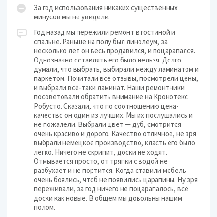
За год использования никаких существенных
минусов мы не увидели.
Год назад мы пережили ремонт в гостиной и
спальне. Раньше на полу был линолеум, за
несколько лет он весь продавился, и поцарапался.
Однозначно оставлять его было нельзя. Долго
думали, что выбрать, выбирали между ламинатом и
паркетом. Почитали все отзывы, посмотрели цены,
и выбрали всё-таки ламинат. Наши ремонтники
посоветовали обратить внимание на Кронотекс
Робусто. Сказали, что по соотношению цена-
качество он один из лучших. Мы их послушались и
не пожалели. Выбрали цвет — дуб, смотрится
очень красиво и дорого. Качество отличное, не зря
выбрали немецкое производство, класть его было
легко. Ничего не скрипит, доски не ходят.
Отмывается просто, от тряпки с водой не
разбухает и не портится. Когда ставили мебель
очень боялись, чтоб не появились царапины. Ну зря
переживали, за год ничего не поцарапалось, все
доски как новые. В общем мы довольны нашим
полом.