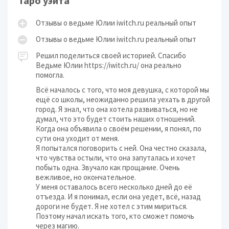
Таро уэйта
Отзывы о ведьме Юлии iwitch.ru реальный опыт
Отзывы о ведьме Юлии iwitch.ru реальный опыт
Решил поделиться своей историей. Спасибо
Ведьме Юлии https://iwitch.ru/ она реально
помогла.
Всё началось с того, что моя девушка, с которой мы
ещё со школы, неожиданно решила уехать в другой
город. Я знал, что она хотела развиваться, но не
думал, что это будет стоить наших отношений.
Когда она объявила о своём решении, я понял, по
сути она уходит от меня.
Я попытался поговорить с ней. Она честно сказала,
что чувства остыли, что она запуталась и хочет
побыть одна. Звучало как прощание. Очень
вежливое, но окончательное.
У меня оставалось всего несколько дней до её
отъезда. И я понимал, если она уедет, всё, назад
дороги не будет. Я не хотел с этим мириться.
Поэтому начал искать того, кто сможет помочь
через магию.