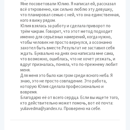
Мне посоветовали Юлию. Я написал ей, рассказал
всё откровенно, как сильно люблю эту девушку,
что планировал семью с ней, что она единственная,
кого я вижу рядом.
Юлия взялась за работу и сделала приворот по
трём чакрам. Говорит, что этот метод подходит
именно для серьёзных намерений, когда нужно,
чтобы человек не просто вернулся, а осознанно
захотел быть вместе.Результат не заставил себя
ждать. Буквально на днях она написала мне сама,
что возможно, ошиблась, что не хочет уезжать, и
вдруг призналась, поняла, что по-прежнему любит
меня.
Для меня это было как гром среди ясного неба. Я
знаю, это не просто совпадение. Это работа,
которую Юлия сделала профессионально и
вовремя.
Благодарю её от всего сердца. Если вы ищете того,
кто действительно может помочь, вот её почта:
yuliavedma@yandex.ru. Проверено на себе.