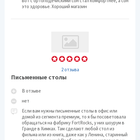
вот с ортоподечискими сон стал комфортнее, а сон
это здоровье. Хороший магазин
2 отзыва
Письменные столы
В отзыве
нет
Если вам нужны письменные столы в офис или
домой из сегмента премиум, то я бы посоветовала
обращаться на фабрику FortRocks, у них шоурум в
Гранде в Химках. Там сделают любой стол из
фильма или из книга, даже как у Ленина, старинный