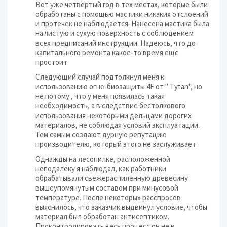
Вот уже четвёртый год в тех местах, которые были
обработаны с помощью мастики никаких отслоений
и протечек не наблюдается. Нанесена мастика была
на чистую и сухую поверхность с соблюдением
всех предписаний инструкции. Надеюсь, что до
капитального ремонта какое-то время ещё
простоит.
Следующий случай подтолкнул меня к
использованию огне-биозащиты 4F от " Tytan", но
не потому , что у меня появилась такая
необходимость, а в следствие бестолкового
использования некоторыми дельцами дорогих
материалов, не соблюдая условий эксплуатации.
Тем самым создают дурную репутацию
производителю, который этого не заслуживает.
Однажды на лесопилке, расположенной
неподалёку я наблюдал, как работники
обрабатывали свежераспиленную древесину
вышеупомянутым составом при минусовой
температуре. После некоторых расспросов
выяснилось, что заказчик выдвинул условие, чтобы
материал был обработан антисептиком.
Проконтролировать весь процесс он не в