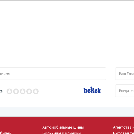
ка
Автомобильные шины
Агентства 
обилей
Больницы и клиники
Бытовая те