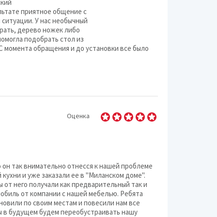
ский
ультате приятное общение с
 ситуации. У нас необычный
Разное (дом и сад)
брать, дерево ножек либо
помогла подобрать стол из
Сад и огород
 С момента обращения и до установки все было
Сантехника
Светотехника и осв
Сигнализации и охр
Оценка
Строительные мате
Фильтры воды
о он так внимательно отнесся к нашей проблеме
 кухни и уже заказали ее в "Миланском доме".
ы от него получали как предварительный так и
обиль от компании с нашей мебелью. Ребята
новили по своим местам и повесили нам все
мы в будущем будем переобустраивать нашу