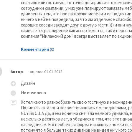
спальню или гостиную, то точно доверимся это компани
сотрудники компании, у них уже планируют заказать меб
удивленны тем, что при разгрузке мебели и ее поднятии
ничего в ней не повредили, за что им отдельное спасибо
хорошие соседи заходят друг к другу в гости ))) и они на
намечается расширение как ассортимента, так и персона
компания "Миланский дом" всегда выставляет по акцион
Комментарии
(0)
Автор
оценил 01.01.2018
Дизайн
Не выявлено
Хотел как-то разнообразить свою гостиную и неожиданн
Полистав каталог и посоветовавшись с менеджерами, р
GUY из США Да, цена конечно сначала немного удивила, н
несколько десятков лет, я убедился в том, что этот див
наследникам. Его необычная форма и изящные ножки пок
потому что я больше таких диванов не видел ни у кого с