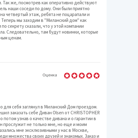
и. Так же, посмотрев как оперативно действуют
ель наши соседи по дому. Они были приятно
 на четвертый этаж, ребята не поцарапали и
. Теперь мы заходим в "Миланский дом" как
м по секрету сказали, что у этой компании
ла. Следовательно, там будут новинки, которые
ным ценам.
Оценка
о для себя заглянул в Миланский Дом проездом.
ешил заказать себе Диван Olsen от CHRISTOPHER
о потом узнав о качестве дивана и о гарантии в
ан прослужит не только мне, но еще и моим
азались мне эксклюзивными у нас в Москве,
реди множества своих друзей и знакомых. Заказ и