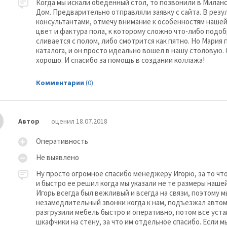
Когда мы искали обеденный стол, то позвонили в Милан
Дом. Предварительно отправляли заявку с сайта. В рез
консультантами, отмечу внимание к особенностям нашей
цвет и фактура пола, к которому сложно что-либо подо
сливается с полом, либо смотрится как пятно. Но Мария 
каталога, и он просто идеально вошел в нашу столовую.
хорошо. И спасибо за помощь в создании коллажа!
Комментарии
(0)
Автор
оценил 18.07.2018
Оперативность
Не выявлено
Ну просто огромное спасибо менеджеру Игорю, за то чт
и быстро ее решил когда мы указали не те размеры нашей
Игорь всегда был вежливый и всегда на связи, поэтому м
незамедлительный звонки когда к нам, подъезжал автом
разгрузили мебель быстро и оперативно, потом все уста
шкафчики на стену, за что им отдельное спасибо. Если 